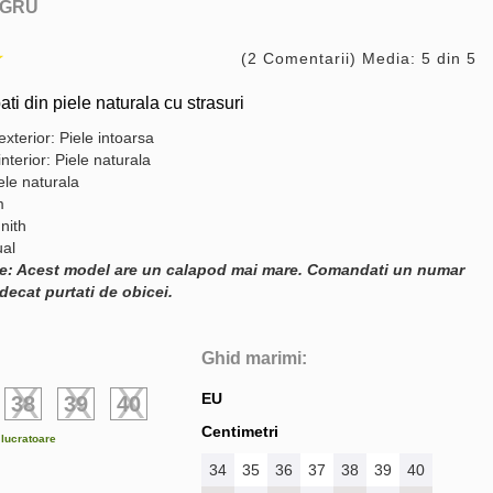
GRU
(2 Comentarii) Media: 5 din 5
ti din piele naturala cu strasuri
exterior: Piele intoarsa
interior: Piele naturala
ele naturala
m
nith
ual
e: Acest model are un calapod mai mare. Comandati un numar
decat purtati de obicei.
Ghid marimi:
EU
38
39
40
Centimetri
e lucratoare
34
35
36
37
38
39
40