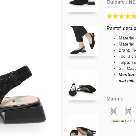
Culoare :
NE
Pantofi decupa
Material 
Material 
Brant: Pi
Toc: 3 c
Talpa: Tu
Stil: Cas
Mentiun
mai mic 
Marimi:
36
37
Livrare in 1-2 zil