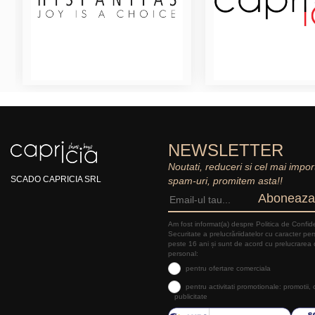
NEWSLETTER
Noutati, reduceri si cel mai impor
SCADO CAPRICIA SRL
spam-uri, promitem asta!!
Aboneaza
Am fost informat(a) despre Politica de Confide
Securitate a prelucrăriidatelor cu caracter pe
peste 16 ani și sunt de acord cu prelucrarea 
personal:
pentru ofertare comerciala
pentru activitati promotionale: promotii,
publicitate