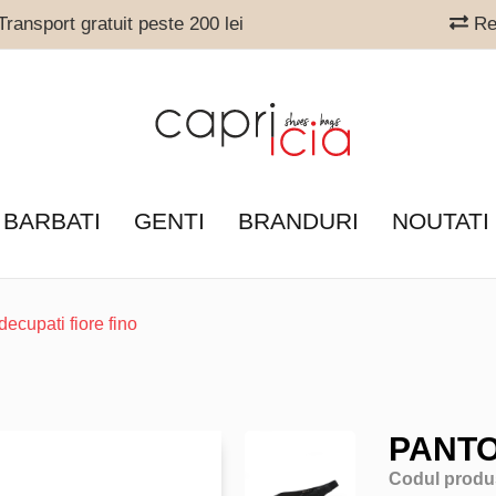
ransport gratuit peste 200 lei
Ret
 BARBATI
GENTI
BRANDURI
NOUTATI
decupati fiore fino
PANTO
Codul produ