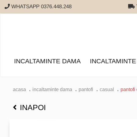
WHATSAPP 0376.448.248
T
INCALTAMINTE DAMA
INCALTAMINTE
acasa
incaltaminte dama
pantofi
casual
pantofi 
INAPOI