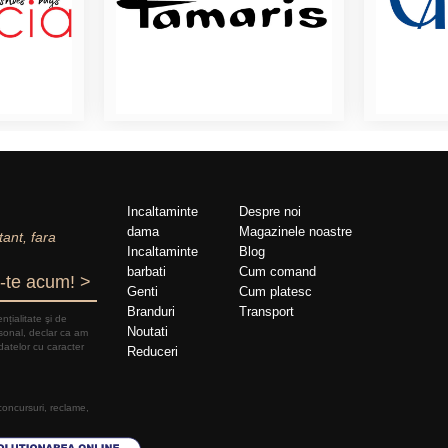
Incaltaminte
Despre noi
dama
Magazinele noastre
tant, fara
Incaltaminte
Blog
barbati
Cum comand
-te acum! >
Genti
Cum platesc
Branduri
Transport
nțialitate şi de
Noutati
rsonal, declar ca am
datelor cu caracter
Reduceri
 concursuri, reclame,