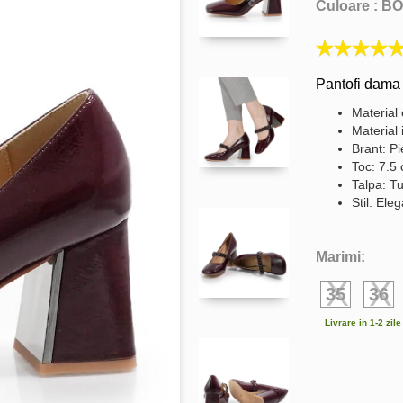
Culoare :
BO
Pantofi dama 
Material 
Material 
Brant: Pi
Toc: 7.5
Talpa: Tu
Stil: Ele
Marimi:
35
36
Livrare in 1-2 zil