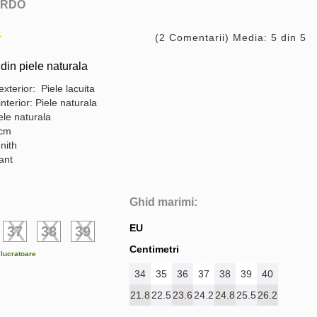
RDO
(2 Comentarii) Media: 5 din 5
din piele naturala
exterior: Piele lacuita
interior: Piele naturala
ele naturala
 cm
nith
gant
Ghid marimi:
EU
37
38
39
Centimetri
e lucratoare
34
35
36
37
38
39
40
21.8
22.5
23.6
24.2
24.8
25.5
26.2