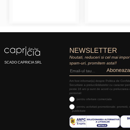
NEWSLETTER
Noutati, reduceri si cel mai impor
SCADO CAPRICIA SRL
spam-uri, promitem asta!!
Aboneaza
Am fost informat(a) despre Politica de Confide
Securitate a prelucrăriidatelor cu caracter pe
peste 16 ani și sunt de acord cu prelucrarea 
personal:
pentru ofertare comerciala
pentru activitati promotionale: promotii,
publicitate