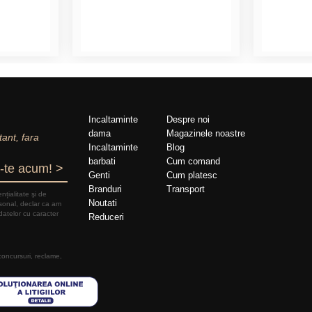
Incaltaminte
Despre noi
dama
Magazinele noastre
tant, fara
Incaltaminte
Blog
barbati
Cum comand
-te acum! >
Genti
Cum platesc
Branduri
Transport
nțialitate şi de
Noutati
rsonal, declar ca am
datelor cu caracter
Reduceri
 concursuri, reclame,