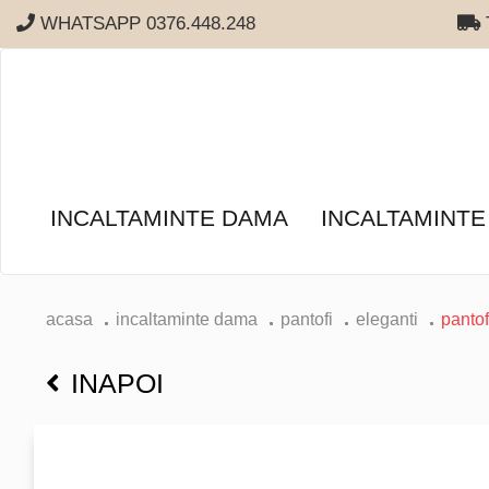
WHATSAPP 0376.448.248
T
INCALTAMINTE DAMA
INCALTAMINTE
acasa
incaltaminte dama
pantofi
eleganti
panto
INAPOI