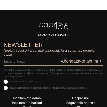
SCADO CAPRICIA SRL
NEWSLETTER
Noutati, reduceri si cel mai important, fara spam-uri, promitem
asta!!
Aboneaza-te acum! >
Am fost informat(a) despre Politica de Confidențialitate şi de Securitate a prelucrăriidatelor
cu caracter personal, declar ca am peste 16 ani și sunt de acord cu prelucrarea datelor cu
caracter personal:
pentru ofertare comerciala
pentru activitati promotionale: promotii, concursuri, reclame, publicitate
Incaltaminte dama
Despre noi
Incaltaminte barbati
Magazinele noastre