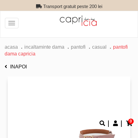
Transport gratuit peste 200 lei
Toggle
navigation
acasa
incaltaminte dama
pantofi
casual
pantofi
dama capricia
INAPOI
0