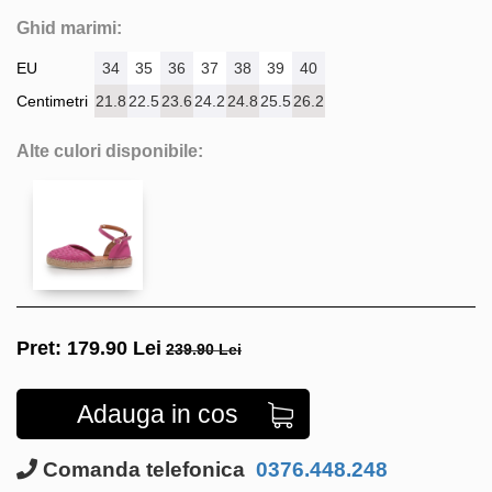
Ghid marimi:
EU
34
35
36
37
38
39
40
Centimetri
21.8
22.5
23.6
24.2
24.8
25.5
26.2
Alte culori disponibile:
Pret:
179.90
Lei
239.90 Lei
Adauga in cos
Comanda telefonica
0376.448.248