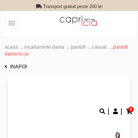
Transport gratuit peste 200 lei
Toggle
navigation
acasa
incaltaminte dama
pantofi
casual
pantofi
dama liu jo
INAPOI
0