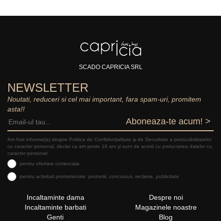
SCADO CAPRICIA SRL
NEWSLETTER
Noutati, reduceri si cel mai important, fara spam-uri, promitem
asta!!
Aboneaza-te acum! >
Am fost informat(a) despre Politica de Confidențialitate şi de Securitate a prelucrăriidatelor
cu caracter personal, declar ca am peste 16 ani și sunt de acord cu prelucrarea datelor cu
caracter personal:
pentru ofertare comerciala
pentru activitati promotionale: promotii, concursuri, reclame, publicitate
Incaltaminte dama
Despre noi
Incaltaminte barbati
Magazinele noastre
Genti
Blog