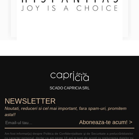
SCADO CAPRICIA SRL
NEWSLETTER
Noutati, reduceri si cel mai important, fara spam-uri, promitem
asta!!
Aboneaza-te acum! >
Am fost informat(a) despre Politica de Confidențialitate şi de Securitate a prelucrăriidatelor
cu caracter personal, declar ca am peste 16 ani și sunt de acord cu prelucrarea datelor cu