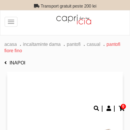
Transport gratuit peste 200 lei
Toggle
navigation
acasa
incaltaminte dama
pantofi
casual
pantofi
fiore fino
INAPOI
0