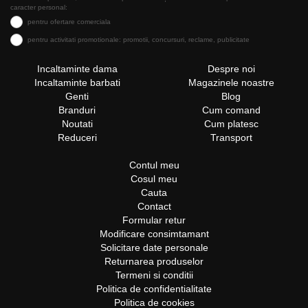
caracter personal:
pentru ofertare comerciala
pentru activitati promotionale: promotii, concursuri, reclame, publicitate
Incaltaminte dama
Despre noi
Incaltaminte barbati
Magazinele noastre
Genti
Blog
Branduri
Cum comand
Noutati
Cum platesc
Reduceri
Transport
Contul meu
Cosul meu
Cauta
Contact
Formular retur
Modificare consimtamant
Solicitare date personale
Returnarea produselor
Termeni si conditii
Politica de confidentialitate
Politica de cookies