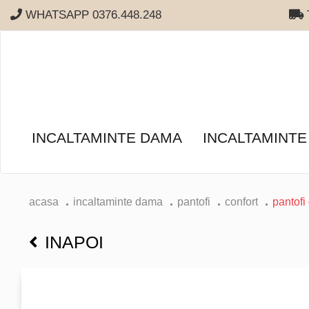
WHATSAPP 0376.448.248
T
INCALTAMINTE DAMA
INCALTAMINTE
acasa
incaltaminte dama
pantofi
confort
pantofi
INAPOI