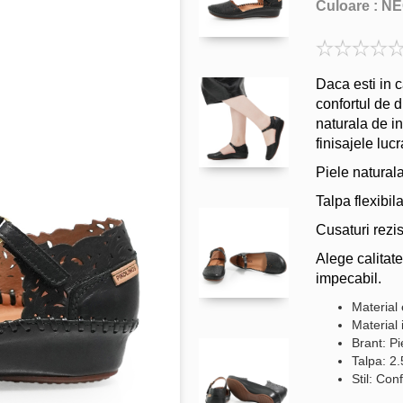
Culoare :
NE
Daca esti in c
confortul de d
naturala de in
finisajele luc
Piele natural
Talpa flexibil
Cusaturi rezis
Alege calitat
impecabil.
Material
Material 
Brant: Pi
Talpa: 2
Stil: Conf