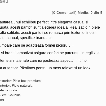
GRU
(0 Comentarii) Media: 0 din 5
autarea unui echilibru perfect intre eleganta casual si
urata, acesti pantofi sunt alegerea ideala. Realizati din piele
alta calitate, acesti pantofi se remarca prin texturile fine si
rate manual, specifice brandului.
a moale care se adapteaza formei piciorului.
a si brantul amortizat asigura confort pe parcursul intregii zile.
tente si materiale care isi pastreaza aspectul in timp.
ea autentica Pikolinos pentru un mers relaxat si un look
 exterior: Piele box premium
interior: Piele naturala
ele naturala
.5 cm, Cauciuc
ort