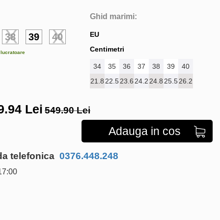
Ghid marimi:
EU
38
39
40
Centimetri
e lucratoare
34
35
36
37
38
39
40
21.8
22.5
23.6
24.2
24.8
25.5
26.2
9.94
Lei
549.90 Lei
Adauga in cos
 telefonica
0376.448.248
17:00