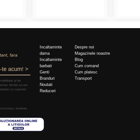
Incaltaminte
Despre noi
dama
Magazinele noastre
tant, fara
Incaltaminte
Blog
barbati
Cum comand
-te acum! >
Genti
Cum platesc
Branduri
Transport
nțialitate şi de
Noutati
rsonal, declar ca am
datelor cu caracter
Reduceri
 concursuri, reclame,