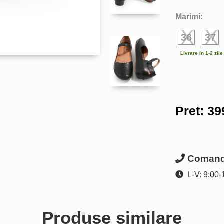
Marimi:
36
37
Livrare in 1-2 zil
Pret:
39
Comanda
L-V: 9:00-
Produse similare