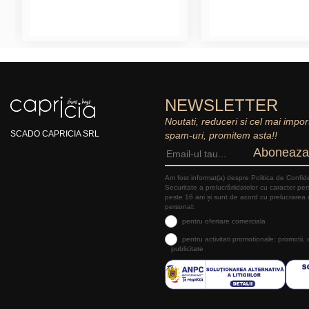
NEWSLETTER
Noutati, reduceri si cel mai impor
SCADO CAPRICIA SRL
spam-uri, promitem asta!!
Aboneaza
Am fost informat(a) despre Politica de Confide
Securitate a prelucrăriidatelor cu caracter pe
peste 16 ani și sunt de acord cu prelucrarea 
personal:
pentru ofertare comerciala
pentru activitati promotionale: promotii,
publicitate