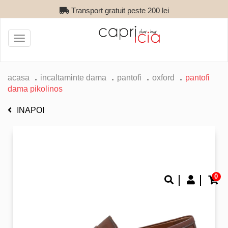
Transport gratuit peste 200 lei
Toggle
navigation
acasa
incaltaminte dama
pantofi
oxford
pantofi
dama pikolinos
INAPOI
0