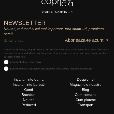
SCADO CAPRICIA SRL
NEWSLETTER
Noutati, reduceri si cel mai important, fara spam-uri, promitem
asta!!
Aboneaza-te acum! >
Am fost informat(a) despre Politica de Confidențialitate şi de Securitate a prelucrăriidatelor
cu caracter personal, declar ca am peste 16 ani și sunt de acord cu prelucrarea datelor cu
caracter personal:
pentru ofertare comerciala
pentru activitati promotionale: promotii, concursuri, reclame, publicitate
Incaltaminte dama
Despre noi
Incaltaminte barbati
Magazinele noastre
Genti
Blog
Branduri
Cum comand
Noutati
Cum platesc
Reduceri
Transport