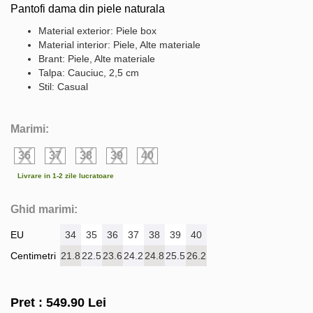
Pantofi dama din piele naturala
Material exterior: Piele box
Material interior: Piele, Alte materiale
Brant: Piele, Alte materiale
Talpa: Cauciuc, 2,5 cm
Stil: Casual
Marimi:
36
37
38
39
40
Livrare in 1-2 zile lucratoare
Ghid marimi:
EU
34
35
36
37
38
39
40
Centimetri
21.8
22.5
23.6
24.2
24.8
25.5
26.2
Pret :
549.90
Lei