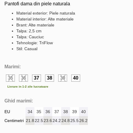
Pantofi dama din piele naturala
Material exterior: Piele naturala
Material interior: Alte materiale
Brant: Alte materiale
Talpa: 2,5 cm
Talpa: Cauciuc
Tehnologie: TriFlow
Stil: Casual
Marimi:
35
36
37
38
39
40
Livrare in 1-2 zile lucratoare
Ghid marimi:
EU
34
35
36
37
38
39
40
Centimetri
21.8
22.5
23.6
24.2
24.8
25.5
26.2