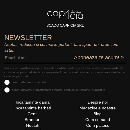
SCADO CAPRICIA SRL
NEWSLETTER
Noutati, reduceri si cel mai important, fara spam-uri, promitem
asta!!
Aboneaza-te acum! >
Am fost informat(a) despre Politica de Confidențialitate şi de Securitate a prelucrăriidatelor
cu caracter personal, declar ca am peste 16 ani și sunt de acord cu prelucrarea datelor cu
caracter personal:
pentru ofertare comerciala
pentru activitati promotionale: promotii, concursuri, reclame, publicitate
Incaltaminte dama
Despre noi
Incaltaminte barbati
Magazinele noastre
Genti
Blog
Branduri
Cum comand
Noutati
Cum platesc