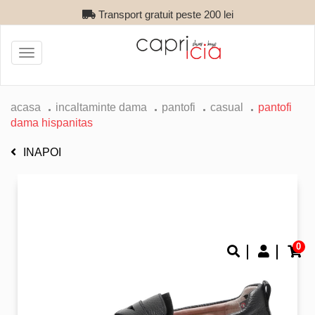
Transport gratuit peste 200 lei
Toggle
navigation
acasa
incaltaminte dama
pantofi
casual
pantofi
dama hispanitas
INAPOI
0