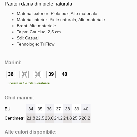
Pantofi dama din piele naturala
Material exterior: Piele box, Alte materiale
Material interior: Piele naturala, Alte materiale
Brant: Alte materiale
Talpa: Cauciuc, 2,5 cm
Stil: Casual
Tehnologie: TriFlow
Marimi:
36
37
38
39
40
Livrare in 1-2 zile lucratoare
Ghid marimi:
EU
34
35
36
37
38
39
40
Centimetri
21.8
22.5
23.6
24.2
24.8
25.5
26.2
Alte culori disponibile: