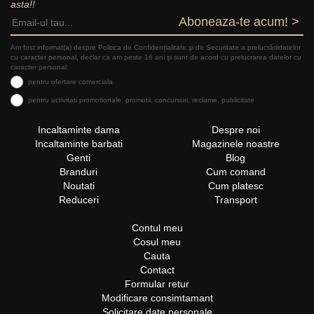
asta!!
Aboneaza-te acum! >
Am fost informat(a) despre Politica de Confidențialitate şi de Securitate a prelucrăriidatelor
cu caracter personal, declar ca am peste 16 ani și sunt de acord cu prelucrarea datelor cu
caracter personal:
pentru ofertare comerciala
pentru activitati promotionale: promotii, concursuri, reclame, publicitate
Incaltaminte dama
Despre noi
Incaltaminte barbati
Magazinele noastre
Genti
Blog
Branduri
Cum comand
Noutati
Cum platesc
Reduceri
Transport
Contul meu
Cosul meu
Cauta
Contact
Formular retur
Modificare consimtamant
Solicitare date personale