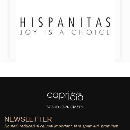
SCADO CAPRICIA SRL
NEWSLETTER
Noutati, reduceri si cel mai important, fara spam-uri, promitem