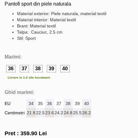
Pantofi sport din piele naturala
Material exterior: Piele naturala, material textil
Material interior: Material textil
Brant: Material textil
Talpa: Cauciuc, 2.5 cm
Stil: Sport
Marimi:
36
37
38
39
40
Livrare in 1-2 zile lucratoare
Ghid marimi:
EU
34
35
36
37
38
39
40
Centimetri
21.8
22.5
23.6
24.2
24.8
25.5
26.2
Pret :
359.90
Lei