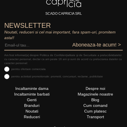
SCADO CAPRICIA SRL
NEWSLETTER
Noutati, reduceri si cel mai important, fara spam-uri, promitem
asta!!
Aboneaza-te acum! >
Am fost informat(a) despre Politica de Confidențialitate şi de Securitate a prelucrăriidatelor
cu caracter personal, declar ca am peste 16 ani și sunt de acord cu prelucrarea datelor cu
caracter personal:
pentru ofertare comerciala
pentru activitati promotionale: promotii, concursuri, reclame, publicitate
Incaltaminte dama
Despre noi
Incaltaminte barbati
Magazinele noastre
Genti
Blog
Branduri
Cum comand
Noutati
Cum platesc
Reduceri
Transport