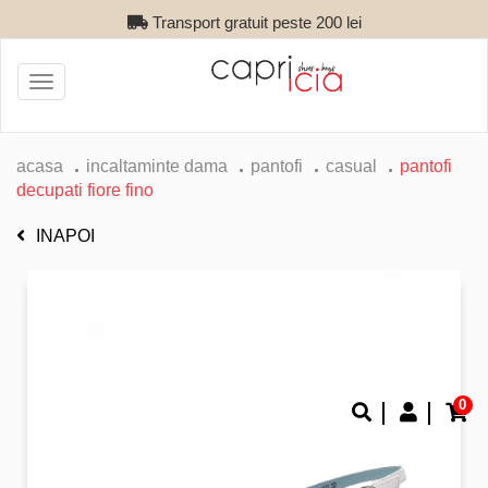
Transport gratuit peste 200 lei
Toggle
navigation
acasa
incaltaminte dama
pantofi
casual
pantofi
decupati fiore fino
INAPOI
0