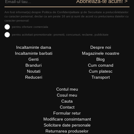
Aboneaza-te acum! >
Am fost informat(a) despre Politica de Confidențialitate şi de Securitate a prelucrăriidatelor
cu caracter personal, declar ca am peste 16 ani și sunt de acord cu prelucrarea datelor cu
caracter personal:
pentru ofertare comerciala
pentru activitati promotionale: promotii, concursuri, reclame, publicitate
Incaltaminte dama
Despre noi
Incaltaminte barbati
Magazinele noastre
Genti
Blog
Branduri
Cum comand
Noutati
Cum platesc
Reduceri
Transport
Contul meu
Cosul meu
Cauta
Contact
Formular retur
Modificare consimtamant
Solicitare date personale
Returnarea produselor