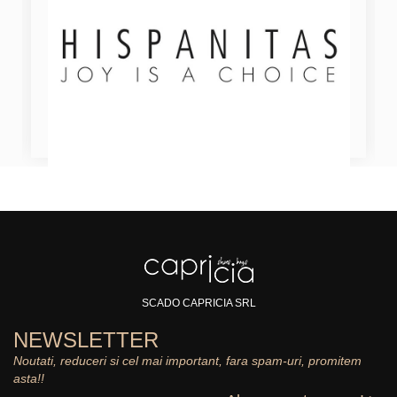
SCADO CAPRICIA SRL
NEWSLETTER
Noutati, reduceri si cel mai important, fara spam-uri, promitem
asta!!