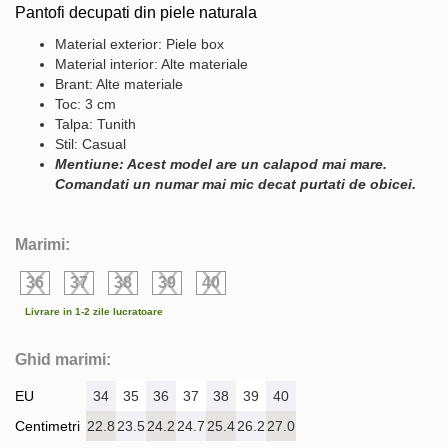
Pantofi decupati din piele naturala
Material exterior: Piele box
Material interior: Alte materiale
Brant: Alte materiale
Toc: 3 cm
Talpa: Tunith
Stil: Casual
Mentiune: Acest model are un calapod mai mare.
Comandati un numar mai mic decat purtati de obicei.
Marimi:
36
37
38
39
40
Livrare in 1-2 zile lucratoare
Ghid marimi:
EU
34
35
36
37
38
39
40
Centimetri
22.8
23.5
24.2
24.7
25.4
26.2
27.0