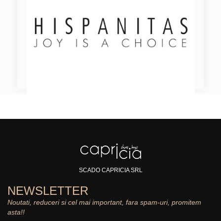
SCADO CAPRICIA SRL
NEWSLETTER
Noutati, reduceri si cel mai important, fara spam-uri, promitem
asta!!