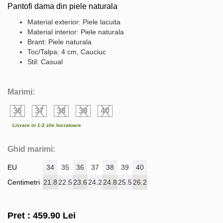
Pantofi dama din piele naturala
Material exterior: Piele lacuita
Material interior: Piele naturala
Brant: Piele naturala
Toc/Talpa: 4 cm, Cauciuc
Stil: Casual
Marimi:
36
37
38
39
40
Livrare in 1-2 zile lucratoare
Ghid marimi:
EU
34
35
36
37
38
39
40
Centimetri
21.8
22.5
23.6
24.2
24.8
25.5
26.2
Pret :
459.90
Lei