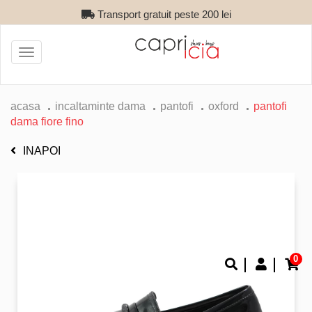
Transport gratuit peste 200 lei
Toggle
navigation
acasa
incaltaminte dama
pantofi
oxford
pantofi
dama fiore fino
INAPOI
0