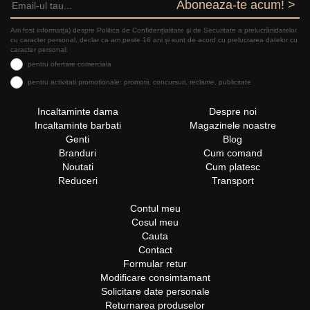
Aboneaza-te acum! >
Am fost informat(a) despre Politica de Confidențialitate şi de Securitate a prelucrăriidatelor
cu caracter personal, declar ca am peste 16 ani și sunt de acord cu prelucrarea datelor cu
caracter personal:
pentru ofertare comerciala
pentru activitati promotionale: promotii, concursuri, reclame, publicitate
Incaltaminte dama
Despre noi
Incaltaminte barbati
Magazinele noastre
Genti
Blog
Branduri
Cum comand
Noutati
Cum platesc
Reduceri
Transport
Contul meu
Cosul meu
Cauta
Contact
Formular retur
Modificare consimtamant
Solicitare date personale
Returnarea produselor