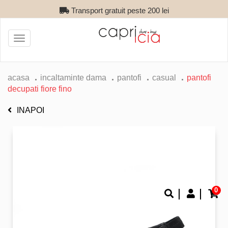
Transport gratuit peste 200 lei
Toggle
navigation
acasa
incaltaminte dama
pantofi
casual
pantofi
decupati fiore fino
INAPOI
0