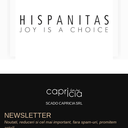
SCADO CAPRICIA SRL
NEWSLETTER
Noutati, reduceri si cel mai important, fara spam-uri, promitem
asta!!