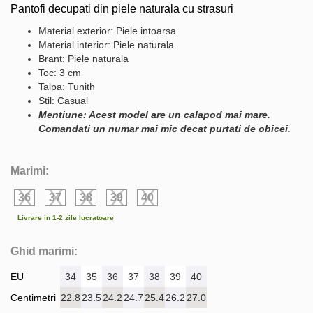
Pantofi decupati din piele naturala cu strasuri
Material exterior: Piele intoarsa
Material interior: Piele naturala
Brant: Piele naturala
Toc: 3 cm
Talpa: Tunith
Stil: Casual
Mentiune: Acest model are un calapod mai mare.
Comandati un numar mai mic decat purtati de obicei.
Marimi:
36
37
38
39
40
Livrare in 1-2 zile lucratoare
Ghid marimi:
EU
34
35
36
37
38
39
40
Centimetri
22.8
23.5
24.2
24.7
25.4
26.2
27.0