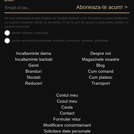
Aboneaza-te acum! >
Am fost informat(a) despre Politica de Confidențialitate şi de Securitate a prelucrăriidatelor
cu caracter personal, declar ca am peste 16 ani și sunt de acord cu prelucrarea datelor cu
caracter personal:
pentru ofertare comerciala
pentru activitati promotionale: promotii, concursuri, reclame, publicitate
Incaltaminte dama
Despre noi
Incaltaminte barbati
Magazinele noastre
Genti
Blog
Branduri
Cum comand
Noutati
Cum platesc
Reduceri
Transport
Contul meu
Cosul meu
Cauta
Contact
Formular retur
Modificare consimtamant
Solicitare date personale