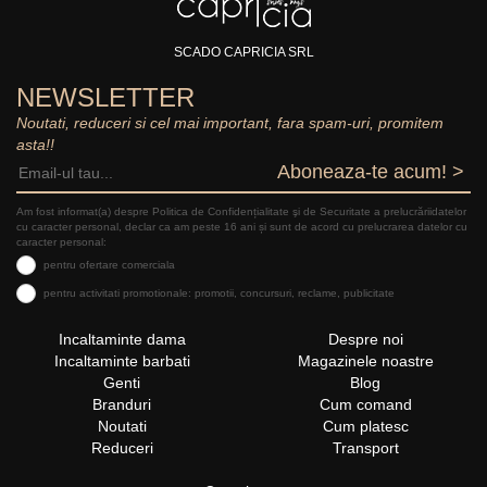
SCADO CAPRICIA SRL
NEWSLETTER
Noutati, reduceri si cel mai important, fara spam-uri, promitem
asta!!
Aboneaza-te acum! >
Am fost informat(a) despre Politica de Confidențialitate şi de Securitate a prelucrăriidatelor
cu caracter personal, declar ca am peste 16 ani și sunt de acord cu prelucrarea datelor cu
caracter personal:
pentru ofertare comerciala
pentru activitati promotionale: promotii, concursuri, reclame, publicitate
Incaltaminte dama
Despre noi
Incaltaminte barbati
Magazinele noastre
Genti
Blog
Branduri
Cum comand
Noutati
Cum platesc
Reduceri
Transport