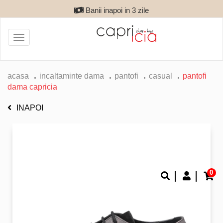
Banii inapoi in 3 zile
Toggle
navigation
acasa
incaltaminte dama
pantofi
casual
pantofi
dama capricia
INAPOI
0