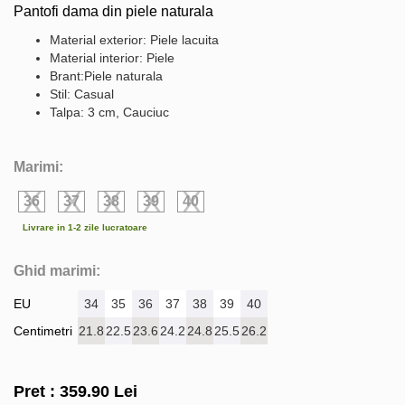
Pantofi dama din piele naturala
Material exterior: Piele lacuita
Material interior: Piele
Brant:Piele naturala
Stil: Casual
Talpa: 3 cm, Cauciuc
Marimi:
36
37
38
39
40
Livrare in 1-2 zile lucratoare
Ghid marimi:
EU
34
35
36
37
38
39
40
Centimetri
21.8
22.5
23.6
24.2
24.8
25.5
26.2
Pret :
359.90
Lei