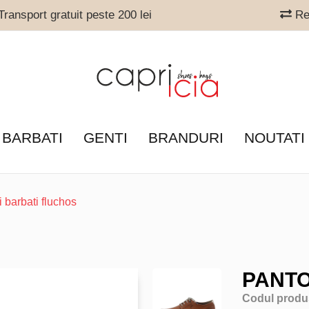
ransport gratuit peste 200 lei
Ret
 BARBATI
GENTI
BRANDURI
NOUTATI
i barbati fluchos
PANTO
Codul produ