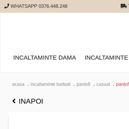
WHATSAPP 0376.448.248
T
INCALTAMINTE DAMA
INCALTAMINTE
acasa
incaltaminte barbati
pantofi
casual
pantof
INAPOI