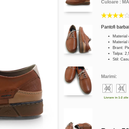
Culoare :
M
Pantofi barbat
Material 
Material 
Brant: Pi
Talpa: 2
Stil: Cas
Marimi:
40
41
Livrare in 1-2 zil