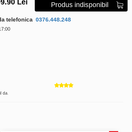
9.90
Lei
Produs indisponibil
 telefonica
0376.448.248
17:00
l da.