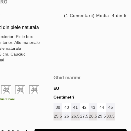
ARO
(1 Comentarii) Media: 4 din 5
i din piele naturala
exterior: Piele box
interior: Alte materiale
ele naturala
,5 cm, Cauciuc
ual
Ghid marimi:
EU
42
43
44
Centimetri
e lucratoare
39
40
41
42
43
44
45
25.5
26
26.5
27.5
28.5
29.5
30.5