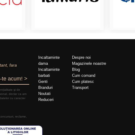
Incaltaminte
Despre noi
dama
Magazinele noastre
tant, fara
Incaltaminte
Blog
barbati
Cum comand
-te acum! >
Genti
Cum platesc
Branduri
Transport
nțialitate şi de
Noutati
rsonal, declar ca am
datelor cu caracter
Reduceri
 concursuri, reclame,