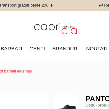
ransport gratuit peste 200 lei
Ret
 BARBATI
GENTI
BRANDURI
NOUTATI
ofi barbati eldemas
PANTO
Codul produ