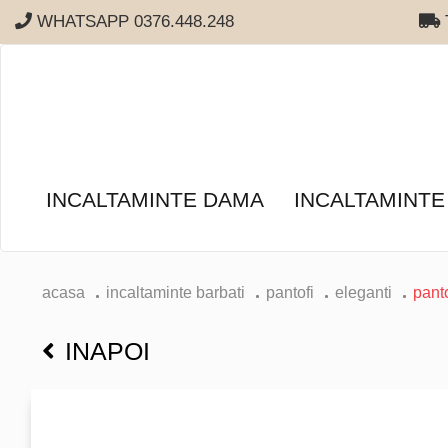
WHATSAPP 0376.448.248
T
INCALTAMINTE DAMA
INCALTAMINTE
acasa
incaltaminte barbati
pantofi
eleganti
pant
INAPOI