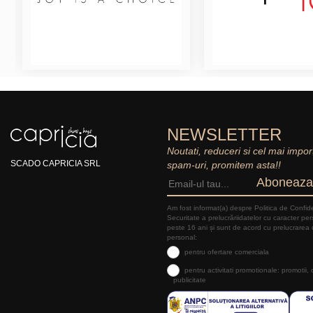
NEWSLETTER
Noutati, reduceri si cel mai impor
SCADO CAPRICIA SRL
spam-uri, promitem asta!!
Aboneaza
Am fost informat(a) despre Politica de Confide
Securitate a prelucrăriidatelor cu caracter pe
peste 16 ani și sunt de acord cu prelucrarea 
personal:
pentru ofertare comerciala
pentru activitati promotionale: promotii,
publicitate