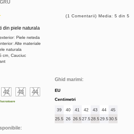
GRU
(1 Comentarii) Media: 5 din 5
i din piele naturala
exterior: Piele neteda
interior: Alte materiale
ele naturala
,5 cm, Cauciuc
gant
Ghid marimi:
EU
42
43
44
Centimetri
e lucratoare
39
40
41
42
43
44
45
25.5
26
26.5
27.5
28.5
29.5
30.5
isponibile: