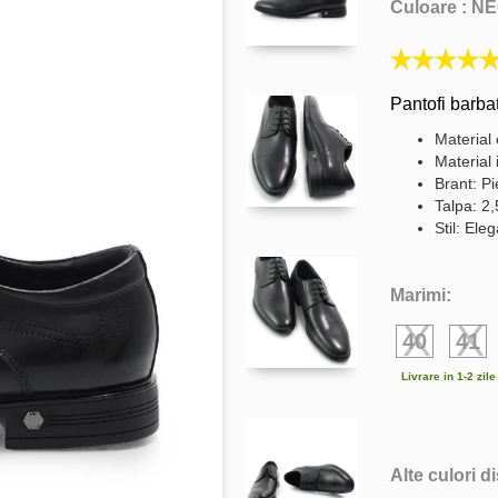
Culoare :
NE
Pantofi barbat
Material 
Material 
Brant: Pi
Talpa: 2
Stil: Ele
Marimi:
40
41
Livrare in 1-2 zil
Alte culori d