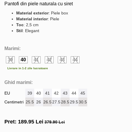
Pantofi din piele naturala cu siret
Material exterior
: Piele box
Material interior
: Piele
Toc
: 2,5 cm
Stil
: Elegant
Marimi:
39
40
41
42
43
44
Livrare in 1-2 zile lucratoare
Ghid marimi:
EU
39
40
41
42
43
44
45
Centimetri
25.5
26
26.5
27.5
28.5
29.5
30.5
Pret:
189.95
Lei
379.90 Lei