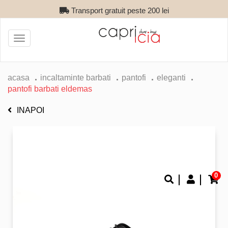
Transport gratuit peste 200 lei
Toggle
navigation
acasa
incaltaminte barbati
pantofi
eleganti
pantofi barbati eldemas
INAPOI
0