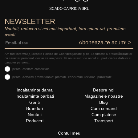
SCADO CAPRICIA SRL
NEWSLETTER
Noutati, reduceri si cel mai important, fara spam-uri, promitem
asta!!
Aboneaza-te acum! >
Am fost informat(a) despre Politica de Confidențialitate şi de Securitate a prelucrăriidatelor
cu caracter personal, declar ca am peste 16 ani și sunt de acord cu prelucrarea datelor cu
caracter personal:
pentru ofertare comerciala
pentru activitati promotionale: promotii, concursuri, reclame, publicitate
Incaltaminte dama
Despre noi
Incaltaminte barbati
Magazinele noastre
Genti
Blog
Branduri
Cum comand
Noutati
Cum platesc
Reduceri
Transport
Contul meu