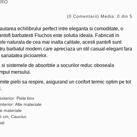
ARO
(0 Comentarii) Media: 0 din 5
autarea echilibrului perfect intre eleganta si comoditate, o
tofi barbatesti Fluchos este solutia ideala. Fabricati in
le naturala de cea mai inalta calitate, acesti pantofi sunt
ntru barbatul modern care apreciaza un stil casual-elegant fara
sanatatea picioarelor.
a si sistemele de absorbtie a socurilor reduc oboseala
timpul mersului.
mite pielii sa respire, asigurand un confort termic optim pe tot
.
exterior: Piele box
interior: Alte materiale
te materiale
,5 cm, Cauciuc
ual