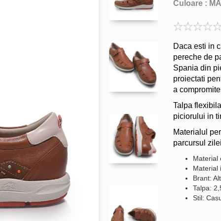
Culoare :
M
Daca esti in c
pereche de pan
Spania din pie
proiectati pe
a compromite 
Talpa flexibil
piciorului in 
Materialul per
parcursul zilei
Material 
Material 
Brant: Al
Talpa: 2
Stil: Cas