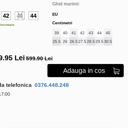
Ghid marimi:
EU
42
43
44
Centimetri
e lucratoare
39
40
41
42
43
44
45
25.5
26
26.5
27.5
28.5
29.5
30.5
9.95
Lei
599.90 Lei
Adauga in cos
 telefonica
0376.448.248
17:00