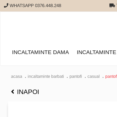
WHATSAPP 0376.448.248
T
INCALTAMINTE DAMA
INCALTAMINTE
acasa
incaltaminte barbati
pantofi
casual
pantof
INAPOI