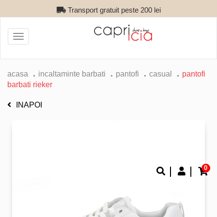
Transport gratuit peste 200 lei
Toggle
navigation
acasa
incaltaminte barbati
pantofi
casual
pantofi
barbati rieker
INAPOI
0