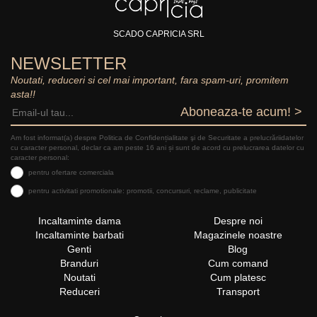
SCADO CAPRICIA SRL
NEWSLETTER
Noutati, reduceri si cel mai important, fara spam-uri, promitem
asta!!
Aboneaza-te acum! >
Am fost informat(a) despre Politica de Confidențialitate şi de Securitate a prelucrăriidatelor
cu caracter personal, declar ca am peste 16 ani și sunt de acord cu prelucrarea datelor cu
caracter personal:
pentru ofertare comerciala
pentru activitati promotionale: promotii, concursuri, reclame, publicitate
Incaltaminte dama
Despre noi
Incaltaminte barbati
Magazinele noastre
Genti
Blog
Branduri
Cum comand
Noutati
Cum platesc
Reduceri
Transport