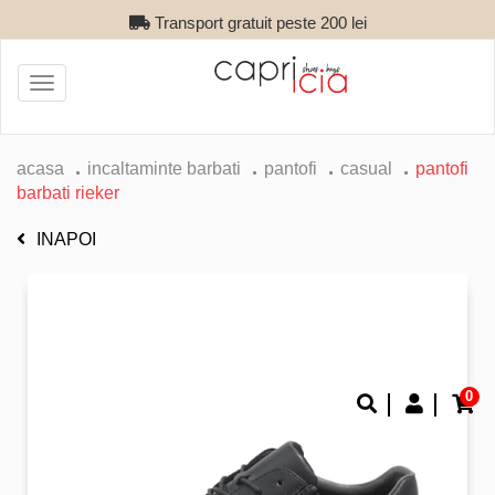
Transport gratuit peste 200 lei
Toggle
navigation
acasa
incaltaminte barbati
pantofi
casual
pantofi
barbati rieker
INAPOI
0