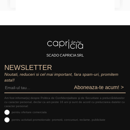
SCADO CAPRICIA SRL
NEWSLETTER
Noutati, reduceri si cel mai important, fara spam-uri, promitem
asta!!
Aboneaza-te acum! >
Am fost informat(a) despre Politica de Confidențialitate şi de Securitate a prelucrăriidatelor
cu caracter personal, declar ca am peste 16 ani și sunt de acord cu prelucrarea datelor cu
caracter personal:
pentru ofertare comerciala
pentru activitati promotionale: promotii, concursuri, reclame, publicitate