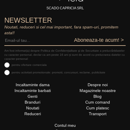
SCADO CAPRICIA SRL
NEWSLETTER
Noutati, reduceri si cel mai important, fara spam-uri, promitem
asta!!
Aboneaza-te acum! >
Am fost informat(a) despre Politica de Confidențialitate şi de Securitate a prelucrăriidatelor
cu caracter personal, declar ca am peste 16 ani și sunt de acord cu prelucrarea datelor cu
caracter personal:
pentru ofertare comerciala
pentru activitati promotionale: promotii, concursuri, reclame, publicitate
Incaltaminte dama
Despre noi
Incaltaminte barbati
Magazinele noastre
Genti
Blog
Branduri
Cum comand
Noutati
Cum platesc
Reduceri
Transport
Contul meu