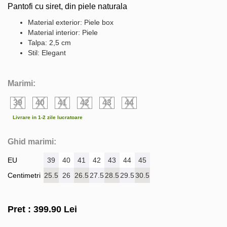
Pantofi cu siret, din piele naturala
Material exterior: Piele box
Material interior: Piele
Talpa: 2,5 cm
Stil: Elegant
Marimi:
39
40
41
42
43
44
Livrare in 1-2 zile lucratoare
Ghid marimi:
EU
39
40
41
42
43
44
45
Centimetri
25.5
26
26.5
27.5
28.5
29.5
30.5
Pret :
399.90
Lei