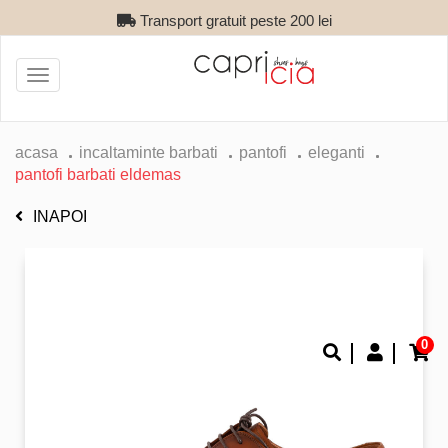
Transport gratuit peste 200 lei
Toggle
navigation
acasa
incaltaminte barbati
pantofi
eleganti
pantofi barbati eldemas
INAPOI
0