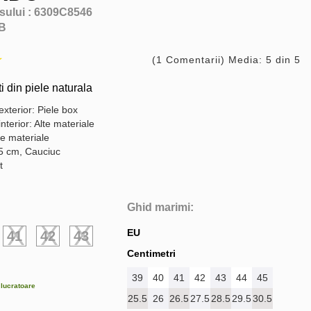
sului :
6309C8546
B
(1 Comentarii) Media: 5 din 5
i din piele naturala
exterior: Piele box
interior: Alte materiale
te materiale
,5 cm, Cauciuc
t
Ghid marimi:
EU
41
42
43
Centimetri
39
40
41
42
43
44
45
e lucratoare
25.5
26
26.5
27.5
28.5
29.5
30.5