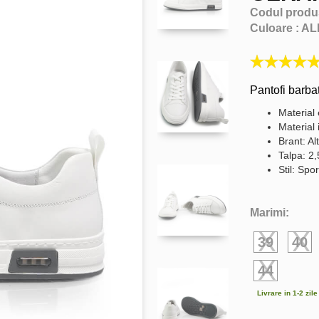
Codul produ
Culoare :
AL
Pantofi barbat
Material 
Material 
Brant: Al
Talpa: 2
Stil: Spor
Marimi:
39
40
44
Livrare in 1-2 zil