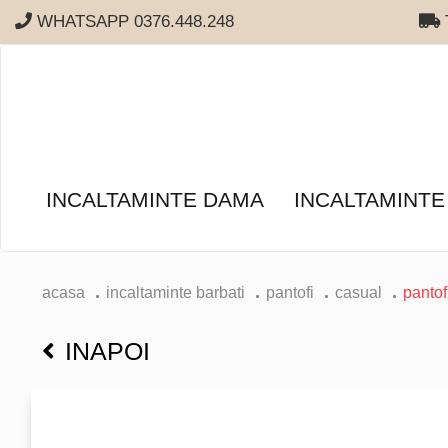
WHATSAPP 0376.448.248
T
INCALTAMINTE DAMA
INCALTAMINTE
acasa
incaltaminte barbati
pantofi
casual
pantof
INAPOI