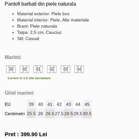
Pantofi barbati din piele naturala
Material exterior: Piele box
Material interior: Piele, Alte materiale
Brant: Piele naturala
Talpa: 2,5 cm, Cauciuc
Stil: Casual
Marimi:
39
40
41
42
43
44
Livrare in 1-2 zile lucratoare
Ghid marimi:
EU
39
40
41
42
43
44
45
Centimetri
25.5
26
26.5
27.5
28.5
29.5
30.5
Pret :
399.90
Lei