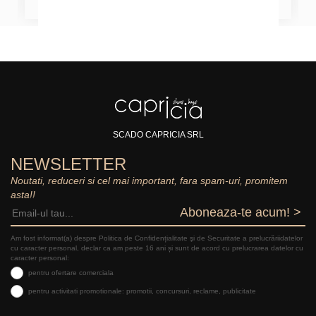
SCADO CAPRICIA SRL
NEWSLETTER
Noutati, reduceri si cel mai important, fara spam-uri, promitem
asta!!
Aboneaza-te acum! >
Am fost informat(a) despre Politica de Confidențialitate şi de Securitate a prelucrăriidatelor
cu caracter personal, declar ca am peste 16 ani și sunt de acord cu prelucrarea datelor cu
caracter personal:
pentru ofertare comerciala
pentru activitati promotionale: promotii, concursuri, reclame, publicitate