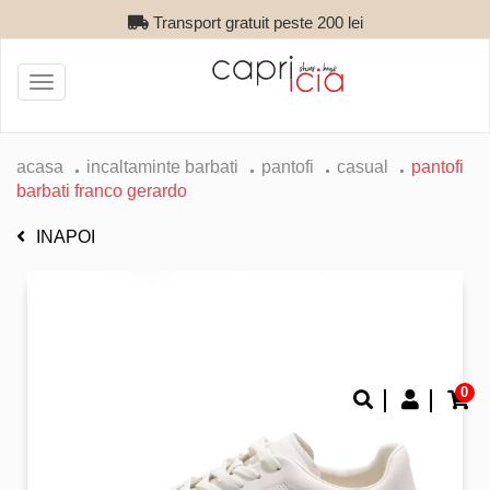
Transport gratuit peste 200 lei
Toggle
navigation
acasa
incaltaminte barbati
pantofi
casual
pantofi
barbati franco gerardo
INAPOI
0