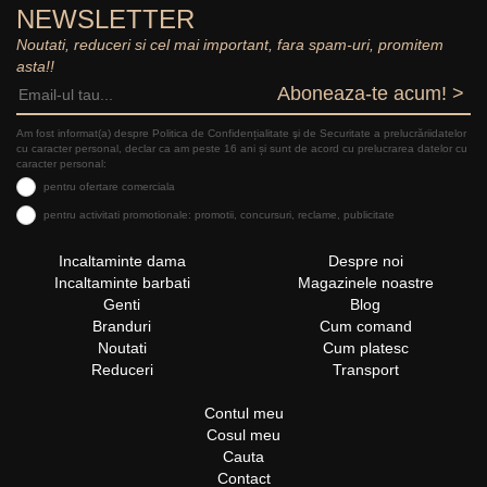
NEWSLETTER
Noutati, reduceri si cel mai important, fara spam-uri, promitem
asta!!
Aboneaza-te acum! >
Am fost informat(a) despre Politica de Confidențialitate şi de Securitate a prelucrăriidatelor
cu caracter personal, declar ca am peste 16 ani și sunt de acord cu prelucrarea datelor cu
caracter personal:
pentru ofertare comerciala
pentru activitati promotionale: promotii, concursuri, reclame, publicitate
Incaltaminte dama
Despre noi
Incaltaminte barbati
Magazinele noastre
Genti
Blog
Branduri
Cum comand
Noutati
Cum platesc
Reduceri
Transport
Contul meu
Cosul meu
Cauta
Contact