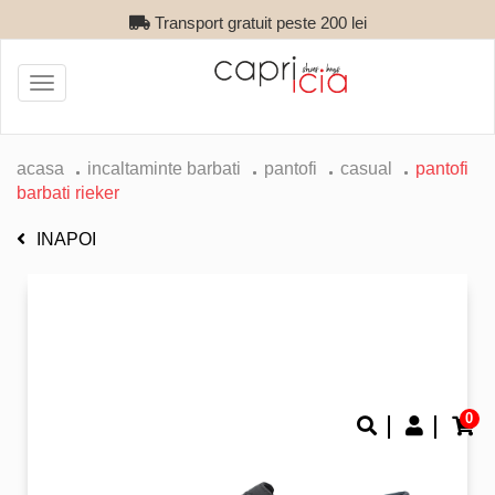
Transport gratuit peste 200 lei
Toggle
navigation
acasa
incaltaminte barbati
pantofi
casual
pantofi
barbati rieker
INAPOI
0