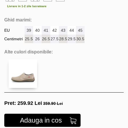
Livrare in 1-2 zile lucratoare
Ghid marimi:
EU
39
40
41
42
43
44
45
Centimetri
25.5
26
26.5
27.5
28.5
29.5
30.5
Alte culori disponibile:
Pret:
259.92
Lei
359.90 Lei
Adauga in cos