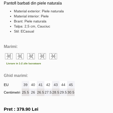
Pantofi barbati din piele naturala
Material exterior: Piele naturala
Material interior: Piele
Brant: Piele naturala
Talpa: 2,5 cm, Cauciuc
Stil: ECasual
Marimi:
40
41
42
43
44
Livrare in 1-2 zile lucratoare
Ghid marimi:
EU
39
40
41
42
43
44
45
Centimetri
25.5
26
26.5
27.5
28.5
29.5
30.5
Pret :
379.90
Lei