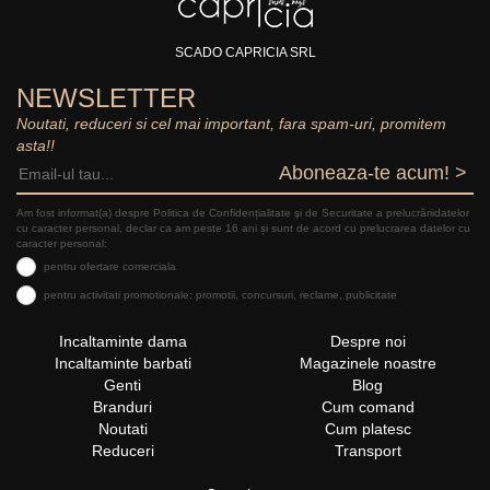
SCADO CAPRICIA SRL
NEWSLETTER
Noutati, reduceri si cel mai important, fara spam-uri, promitem
asta!!
Aboneaza-te acum! >
Am fost informat(a) despre Politica de Confidențialitate şi de Securitate a prelucrăriidatelor
cu caracter personal, declar ca am peste 16 ani și sunt de acord cu prelucrarea datelor cu
caracter personal:
pentru ofertare comerciala
pentru activitati promotionale: promotii, concursuri, reclame, publicitate
Incaltaminte dama
Despre noi
Incaltaminte barbati
Magazinele noastre
Genti
Blog
Branduri
Cum comand
Noutati
Cum platesc
Reduceri
Transport