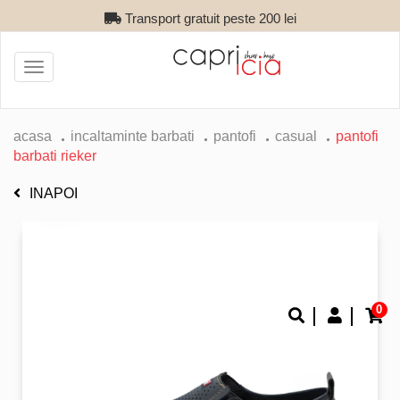
Transport gratuit peste 200 lei
Toggle
navigation
acasa
incaltaminte barbati
pantofi
casual
pantofi
barbati rieker
INAPOI
0