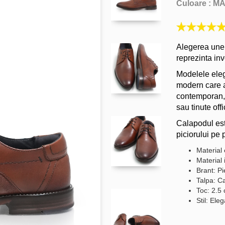
Culoare :
M
Alegerea unei
reprezinta inv
Modelele eleg
modern care a
contemporan, f
sau tinute offi
Calapodul est
piciorului pe p
Material 
Material 
Brant: Pi
Talpa: C
Toc: 2.5
Stil: Ele