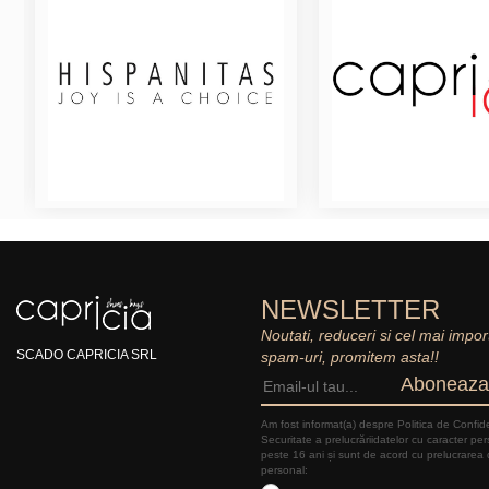
NEWSLETTER
Noutati, reduceri si cel mai impor
SCADO CAPRICIA SRL
spam-uri, promitem asta!!
Aboneaza
Am fost informat(a) despre Politica de Confide
Securitate a prelucrăriidatelor cu caracter pe
peste 16 ani și sunt de acord cu prelucrarea 
personal: