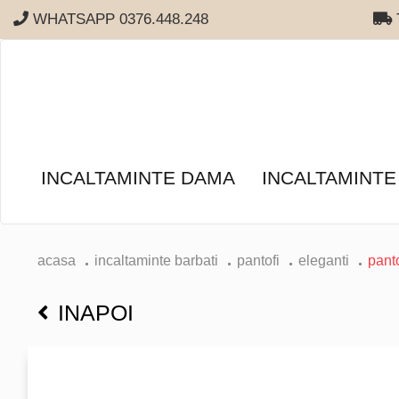
WHATSAPP 0376.448.248
T
INCALTAMINTE DAMA
INCALTAMINTE
acasa
incaltaminte barbati
pantofi
eleganti
panto
INAPOI