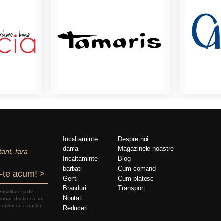
Incaltaminte
Despre noi
dama
Magazinele noastre
tant, fara
Incaltaminte
Blog
barbati
Cum comand
-te acum! >
Genti
Cum platesc
Branduri
Transport
nțialitate şi de
Noutati
rsonal, declar ca am
datelor cu caracter
Reduceri