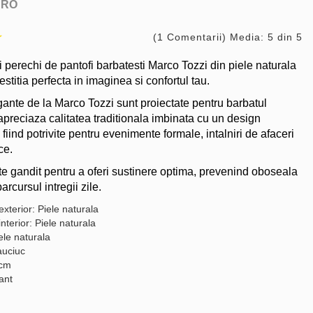
ARO
(1 Comentarii) Media: 5 din 5
 perechi de pantofi barbatesti Marco Tozzi din piele naturala
estitia perfecta in imaginea si confortul tau.
ante de la Marco Tozzi sunt proiectate pentru barbatul
preciaza calitatea traditionala imbinata cu un design
iind potrivite pentru evenimente formale, intalniri de afaceri
ce.
e gandit pentru a oferi sustinere optima, prevenind oboseala
arcursul intregii zile.
exterior: Piele naturala
interior: Piele naturala
ele naturala
auciuc
 cm
gant