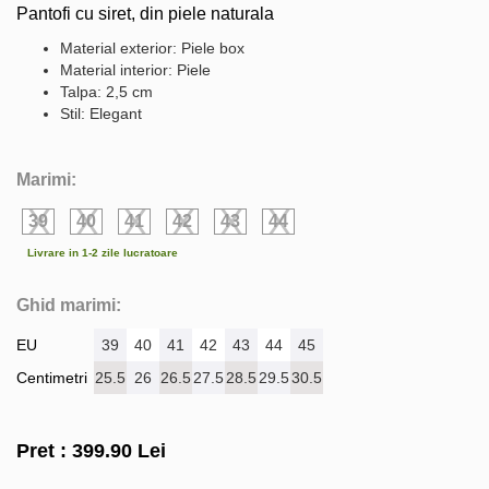
Pantofi cu siret, din piele naturala
Material exterior: Piele box
Material interior: Piele
Talpa: 2,5 cm
Stil: Elegant
Marimi:
39
40
41
42
43
44
Livrare in 1-2 zile lucratoare
Ghid marimi:
EU
39
40
41
42
43
44
45
Centimetri
25.5
26
26.5
27.5
28.5
29.5
30.5
Pret :
399.90
Lei