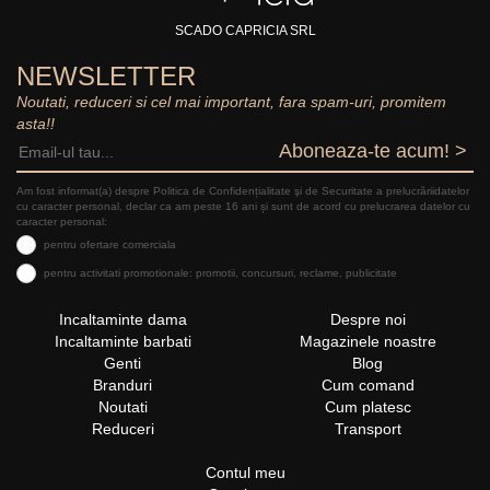
SCADO CAPRICIA SRL
NEWSLETTER
Noutati, reduceri si cel mai important, fara spam-uri, promitem
asta!!
Aboneaza-te acum! >
Am fost informat(a) despre Politica de Confidențialitate şi de Securitate a prelucrăriidatelor
cu caracter personal, declar ca am peste 16 ani și sunt de acord cu prelucrarea datelor cu
caracter personal:
pentru ofertare comerciala
pentru activitati promotionale: promotii, concursuri, reclame, publicitate
Incaltaminte dama
Despre noi
Incaltaminte barbati
Magazinele noastre
Genti
Blog
Branduri
Cum comand
Noutati
Cum platesc
Reduceri
Transport
Contul meu