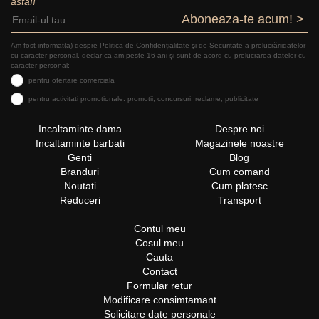
asta!!
Aboneaza-te acum! >
Am fost informat(a) despre Politica de Confidențialitate şi de Securitate a prelucrăriidatelor
cu caracter personal, declar ca am peste 16 ani și sunt de acord cu prelucrarea datelor cu
caracter personal:
pentru ofertare comerciala
pentru activitati promotionale: promotii, concursuri, reclame, publicitate
Incaltaminte dama
Despre noi
Incaltaminte barbati
Magazinele noastre
Genti
Blog
Branduri
Cum comand
Noutati
Cum platesc
Reduceri
Transport
Contul meu
Cosul meu
Cauta
Contact
Formular retur
Modificare consimtamant
Solicitare date personale