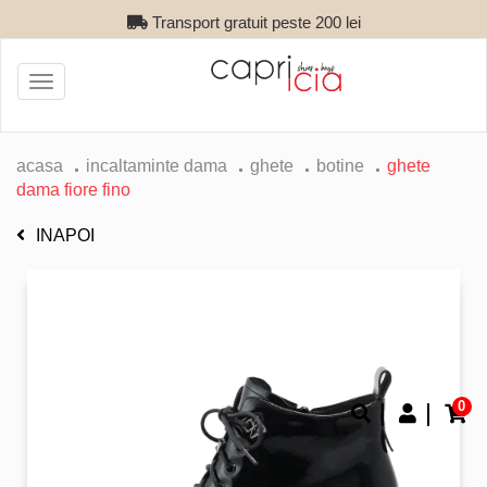
Transport gratuit peste 200 lei
Toggle
navigation
acasa
incaltaminte dama
ghete
botine
ghete
dama fiore fino
INAPOI
0