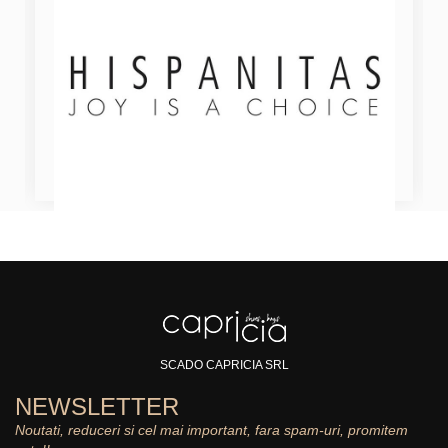
SCADO CAPRICIA SRL
NEWSLETTER
Noutati, reduceri si cel mai important, fara spam-uri, promitem