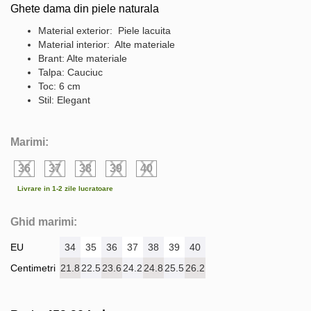
Ghete dama din piele naturala
Material exterior: Piele lacuita
Material interior: Alte materiale
Brant: Alte materiale
Talpa: Cauciuc
Toc: 6 cm
Stil: Elegant
Marimi:
36
37
38
39
40
Livrare in 1-2 zile lucratoare
Ghid marimi:
EU
34
35
36
37
38
39
40
Centimetri
21.8
22.5
23.6
24.2
24.8
25.5
26.2