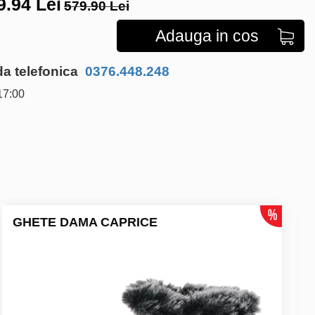
9.94
Lei
579.90 Lei
Adauga in cos
 telefonica
0376.448.248
17:00
GHETE DAMA CAPRICE