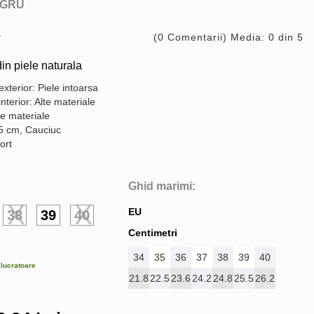
GRU
(0 Comentarii) Media: 0 din 5
n piele naturala
exterior: Piele intoarsa
interior: Alte materiale
te materiale
,5 cm, Cauciuc
ort
Ghid marimi:
EU
38
39
40
Centimetri
34
35
36
37
38
39
40
e lucratoare
21.8
22.5
23.6
24.2
24.8
25.5
26.2