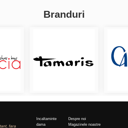
Branduri
Incaltaminte
Despre noi
dama
Magazinele noastre
tant, fara