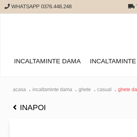
WHATSAPP 0376.448.248
T
INCALTAMINTE DAMA
INCALTAMINTE
acasa
incaltaminte dama
ghete
casual
ghete d
INAPOI