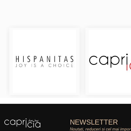
NEWSLETTER
Noutati, reduceri si cel mai impor