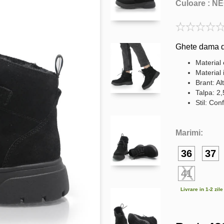
Culoare :
NE
Ghete dama di
Material 
Material 
Brant: Al
Talpa: 2
Stil: Conf
Marimi:
36
37
41
Livrare in 1-2 zil