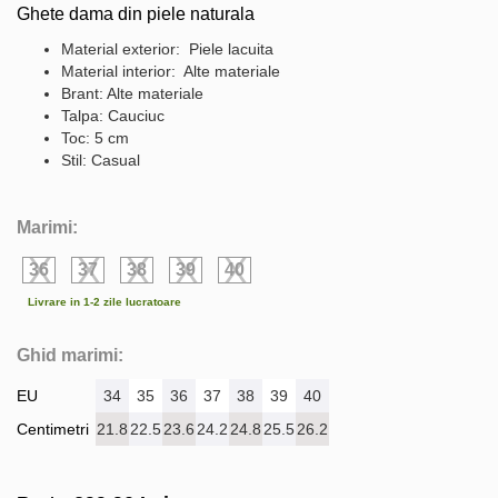
Ghete dama din piele naturala
Material exterior: Piele lacuita
Material interior: Alte materiale
Brant: Alte materiale
Talpa: Cauciuc
Toc: 5 cm
Stil: Casual
Marimi:
36
37
38
39
40
Livrare in 1-2 zile lucratoare
Ghid marimi:
EU
34
35
36
37
38
39
40
Centimetri
21.8
22.5
23.6
24.2
24.8
25.5
26.2