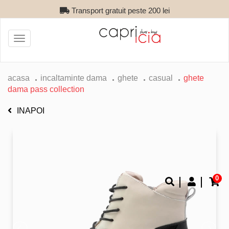
Transport gratuit peste 200 lei
Toggle
navigation
acasa
incaltaminte dama
ghete
casual
ghete
dama pass collection
INAPOI
0