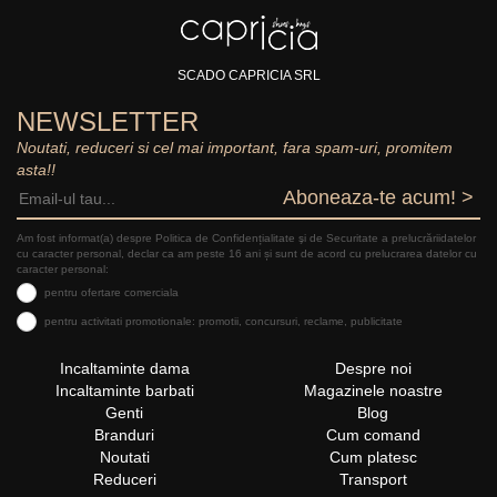
SCADO CAPRICIA SRL
NEWSLETTER
Noutati, reduceri si cel mai important, fara spam-uri, promitem
asta!!
Aboneaza-te acum! >
Am fost informat(a) despre Politica de Confidențialitate şi de Securitate a prelucrăriidatelor
cu caracter personal, declar ca am peste 16 ani și sunt de acord cu prelucrarea datelor cu
caracter personal:
pentru ofertare comerciala
pentru activitati promotionale: promotii, concursuri, reclame, publicitate
Incaltaminte dama
Despre noi
Incaltaminte barbati
Magazinele noastre
Genti
Blog
Branduri
Cum comand
Noutati
Cum platesc
Reduceri
Transport