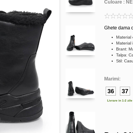
Culoare :
NE
Ghete dama di
Material 
Material 
Brant: Ma
Talpa: C
Stil: Cas
Marimi:
36
37
Livrare in 1-2 zil