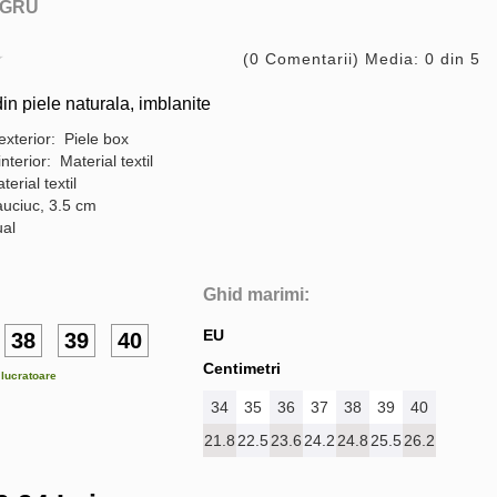
GRU
(0 Comentarii) Media: 0 din 5
n piele naturala, imblanite
exterior: Piele box
interior: Material textil
terial textil
auciuc, 3.5 cm
ual
Ghid marimi:
EU
38
39
40
Centimetri
e lucratoare
34
35
36
37
38
39
40
21.8
22.5
23.6
24.2
24.8
25.5
26.2