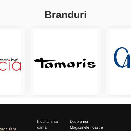
Branduri
Incaltaminte
Despre noi
dama
Magazinele noastre
tant, fara