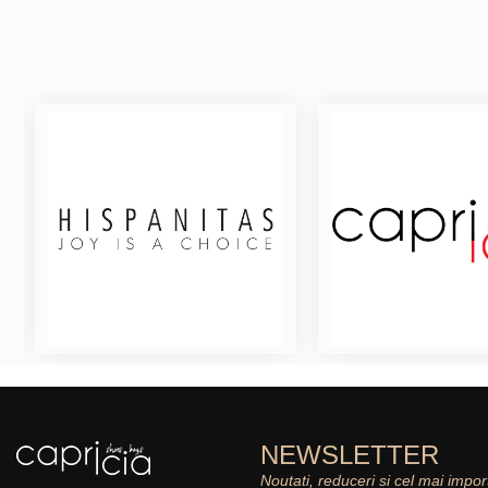
NEWSLETTER
Noutati, reduceri si cel mai impor