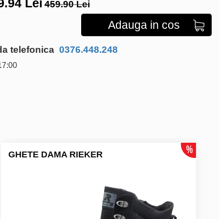
9.94
Lei
459.90 Lei
Adauga in cos
 telefonica
0376.448.248
17:00
GHETE DAMA RIEKER