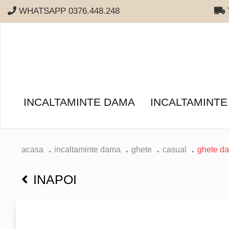
WHATSAPP 0376.448.248
T
INCALTAMINTE DAMA
INCALTAMINTE
acasa
incaltaminte dama
ghete
casual
ghete da
INAPOI