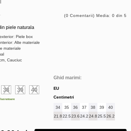
I
(0 Comentarii) Media: 0 din 5
n piele naturala
exterior: Piele box
interior: Alte materiale
te materiale
ual
 cm, Cauciuc
Ghid marimi:
EU
38
39
40
Centimetri
e lucratoare
34
35
36
37
38
39
40
21.8
22.5
23.6
24.2
24.8
25.5
26.2