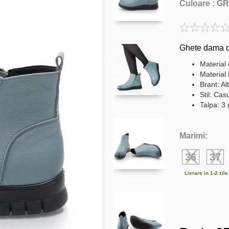
Culoare :
GR
Ghete dama di
Material 
Material 
Brant: Al
Stil: Cas
Talpa: 3
Marimi:
36
37
Livrare in 1-2 zil