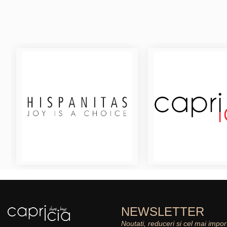
NEWSLETTER
Noutati, reduceri si cel mai impor