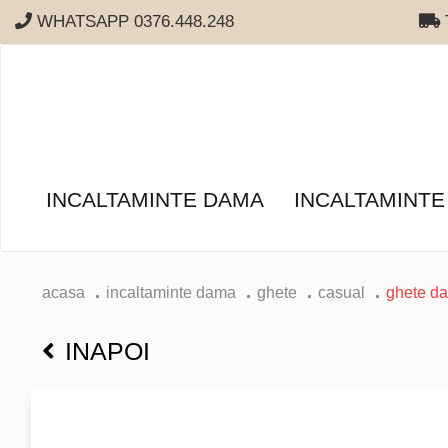
WHATSAPP 0376.448.248
T
INCALTAMINTE DAMA
INCALTAMINTE
acasa
incaltaminte dama
ghete
casual
ghete da
INAPOI