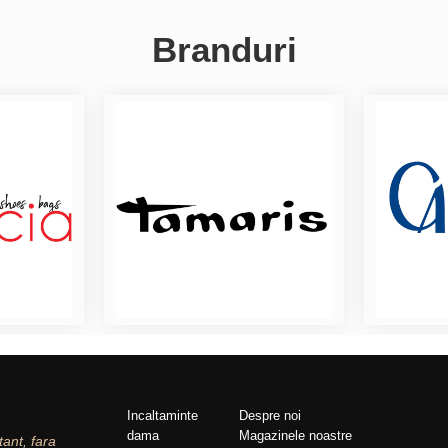
Branduri
Incaltaminte
Despre noi
dama
Magazinele noastre
tant, fara