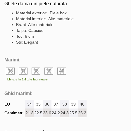
Ghete dama din piele naturala
Material exterior: Piele box
Material interior: Alte materiale
Brant: Alte materiale
Talpa: Cauciuc
Toc: 6 cm
Stil: Elegant
Marimi:
36
37
38
39
40
Livrare in 1-2 zile lucratoare
Ghid marimi:
EU
34
35
36
37
38
39
40
Centimetri
21.8
22.5
23.6
24.2
24.8
25.5
26.2