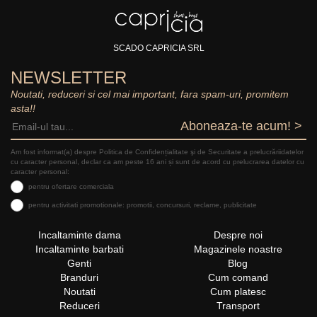
SCADO CAPRICIA SRL
NEWSLETTER
Noutati, reduceri si cel mai important, fara spam-uri, promitem
asta!!
Aboneaza-te acum! >
Am fost informat(a) despre Politica de Confidențialitate şi de Securitate a prelucrăriidatelor
cu caracter personal, declar ca am peste 16 ani și sunt de acord cu prelucrarea datelor cu
caracter personal:
pentru ofertare comerciala
pentru activitati promotionale: promotii, concursuri, reclame, publicitate
Incaltaminte dama
Despre noi
Incaltaminte barbati
Magazinele noastre
Genti
Blog
Branduri
Cum comand
Noutati
Cum platesc
Reduceri
Transport