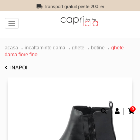
Transport gratuit peste 200 lei
Toggle
navigation
acasa
incaltaminte dama
ghete
botine
ghete
dama fiore fino
INAPOI
0