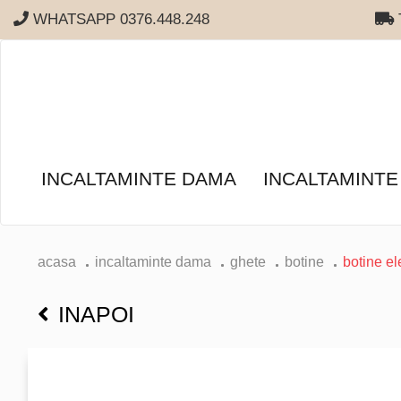
WHATSAPP 0376.448.248
T
INCALTAMINTE DAMA
INCALTAMINTE
acasa
incaltaminte dama
ghete
botine
botine el
INAPOI