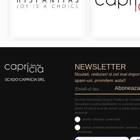
NEWSLETTER
Noutati, reduceri si cel mai impor
SCADO CAPRICIA SRL
spam-uri, promitem asta!!
Aboneaza
Am fost informat(a) despre Politica de Confide
Securitate a prelucrăriidatelor cu caracter pe
peste 16 ani și sunt de acord cu prelucrarea 
personal:
pentru ofertare comerciala
pentru activitati promotionale: promotii,
publicitate