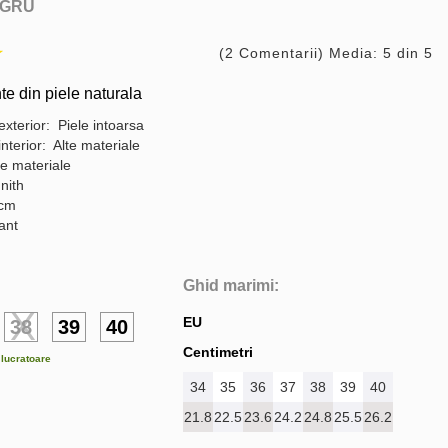
GRU
(2 Comentarii) Media: 5 din 5
te din piele naturala
exterior: Piele intoarsa
interior: Alte materiale
te materiale
nith
 cm
gant
Ghid marimi:
EU
38
39
40
Centimetri
e lucratoare
34
35
36
37
38
39
40
21.8
22.5
23.6
24.2
24.8
25.5
26.2