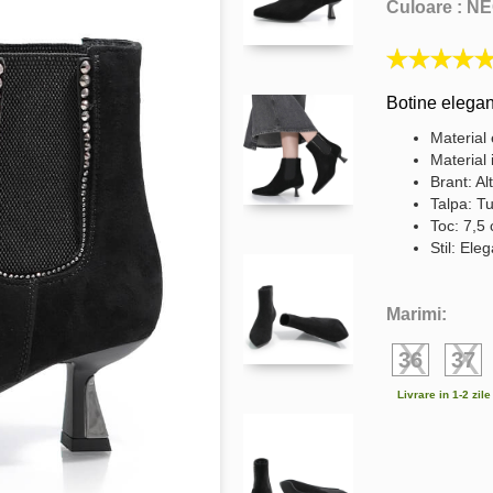
Culoare :
NE
Botine elegan
Material 
Material 
Brant: Al
Talpa: Tu
Toc: 7,5
Stil: Ele
Marimi:
36
37
Livrare in 1-2 zil