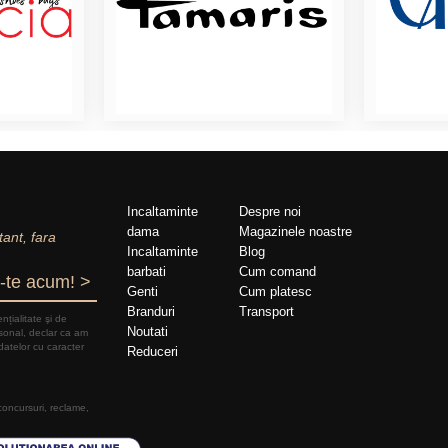
Incaltaminte
Despre noi
dama
Magazinele noastre
tant, fara
Incaltaminte
Blog
barbati
Cum comand
-te acum! >
Genti
Cum platesc
Branduri
Transport
nțialitate şi de
Noutati
rsonal, declar ca am
datelor cu caracter
Reduceri
 concursuri, reclame,