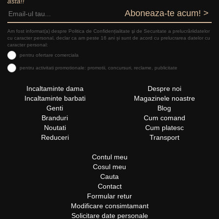
asta!!
Aboneaza-te acum! >
Am fost informat(a) despre Politica de Confidențialitate şi de Securitate a prelucrăriidatelor
cu caracter personal, declar ca am peste 16 ani și sunt de acord cu prelucrarea datelor cu
caracter personal:
pentru ofertare comerciala
pentru activitati promotionale: promotii, concursuri, reclame, publicitate
Incaltaminte dama
Despre noi
Incaltaminte barbati
Magazinele noastre
Genti
Blog
Branduri
Cum comand
Noutati
Cum platesc
Reduceri
Transport
Contul meu
Cosul meu
Cauta
Contact
Formular retur
Modificare consimtamant
Solicitare date personale