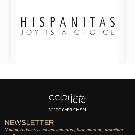
SCADO CAPRICIA SRL
NEWSLETTER
Noutati, reduceri si cel mai important, fara spam-uri, promitem