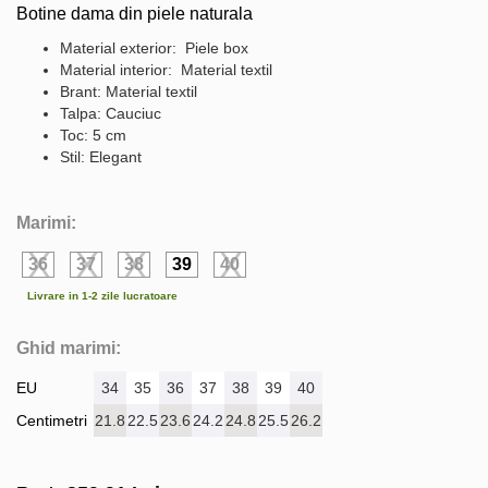
Botine dama din piele naturala
Material exterior: Piele box
Material interior: Material textil
Brant: Material textil
Talpa: Cauciuc
Toc: 5 cm
Stil: Elegant
Marimi:
36
37
38
39
40
Livrare in 1-2 zile lucratoare
Ghid marimi:
EU
34
35
36
37
38
39
40
Centimetri
21.8
22.5
23.6
24.2
24.8
25.5
26.2