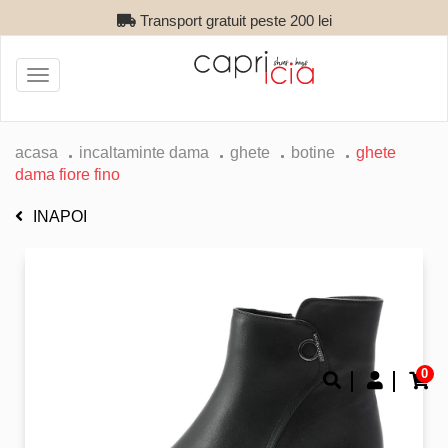
Transport gratuit peste 200 lei
Toggle
navigation
acasa
incaltaminte dama
ghete
botine
ghete
dama fiore fino
INAPOI
0