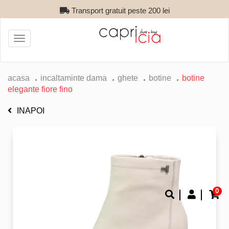
Transport gratuit peste 200 lei
Toggle
navigation
acasa
incaltaminte dama
ghete
botine
botine
elegante fiore fino
INAPOI
0