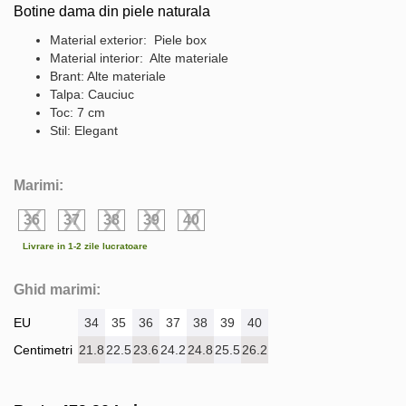
Botine dama din piele naturala
Material exterior: Piele box
Material interior: Alte materiale
Brant: Alte materiale
Talpa: Cauciuc
Toc: 7 cm
Stil: Elegant
Marimi:
36
37
38
39
40
Livrare in 1-2 zile lucratoare
Ghid marimi:
EU
34
35
36
37
38
39
40
Centimetri
21.8
22.5
23.6
24.2
24.8
25.5
26.2