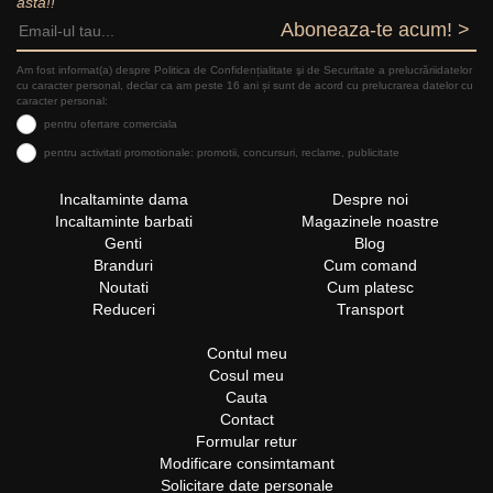
asta!!
Aboneaza-te acum! >
Am fost informat(a) despre Politica de Confidențialitate şi de Securitate a prelucrăriidatelor
cu caracter personal, declar ca am peste 16 ani și sunt de acord cu prelucrarea datelor cu
caracter personal:
pentru ofertare comerciala
pentru activitati promotionale: promotii, concursuri, reclame, publicitate
Incaltaminte dama
Despre noi
Incaltaminte barbati
Magazinele noastre
Genti
Blog
Branduri
Cum comand
Noutati
Cum platesc
Reduceri
Transport
Contul meu
Cosul meu
Cauta
Contact
Formular retur
Modificare consimtamant
Solicitare date personale