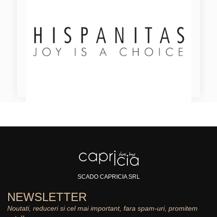
SCADO CAPRICIA SRL
NEWSLETTER
Noutati, reduceri si cel mai important, fara spam-uri, promitem