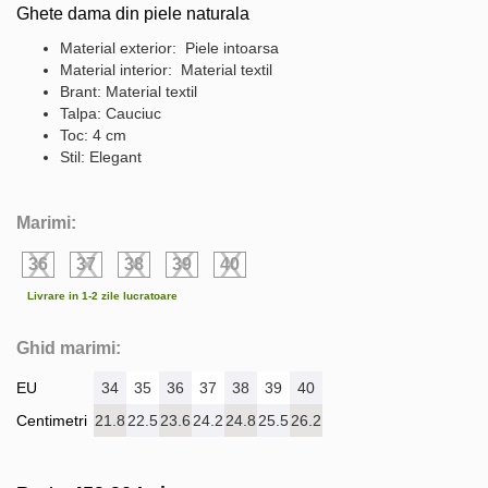
Ghete dama din piele naturala
Material exterior: Piele intoarsa
Material interior: Material textil
Brant: Material textil
Talpa: Cauciuc
Toc: 4 cm
Stil: Elegant
Marimi:
36
37
38
39
40
Livrare in 1-2 zile lucratoare
Ghid marimi:
EU
34
35
36
37
38
39
40
Centimetri
21.8
22.5
23.6
24.2
24.8
25.5
26.2