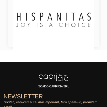
SCADO CAPRICIA SRL
NEWSLETTER
Noutati, reduceri si cel mai important, fara spam-uri, promitem
asta!!