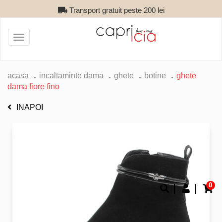
Transport gratuit peste 200 lei
Toggle
navigation
acasa
incaltaminte dama
ghete
botine
ghete
dama fiore fino
INAPOI
0