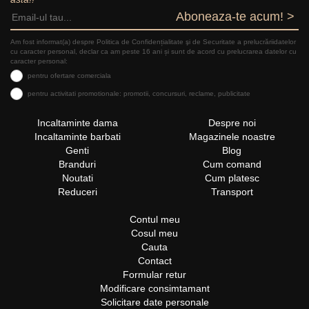
Aboneaza-te acum! >
Am fost informat(a) despre Politica de Confidențialitate şi de Securitate a prelucrăriidatelor
cu caracter personal, declar ca am peste 16 ani și sunt de acord cu prelucrarea datelor cu
caracter personal:
pentru ofertare comerciala
pentru activitati promotionale: promotii, concursuri, reclame, publicitate
Incaltaminte dama
Despre noi
Incaltaminte barbati
Magazinele noastre
Genti
Blog
Branduri
Cum comand
Noutati
Cum platesc
Reduceri
Transport
Contul meu
Cosul meu
Cauta
Contact
Formular retur
Modificare consimtamant
Solicitare date personale