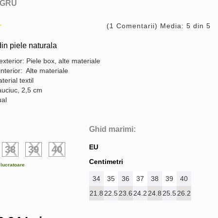
GRU
(1 Comentarii) Media: 5 din 5
n piele naturala
exterior: Piele box, alte materiale
interior: Alte materiale
terial textil
auciuc, 2,5 cm
ual
Ghid marimi:
EU
38
39
40
Centimetri
e lucratoare
34
35
36
37
38
39
40
21.8
22.5
23.6
24.2
24.8
25.5
26.2