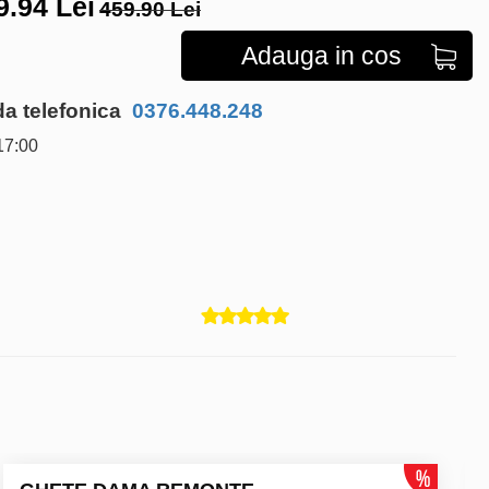
9.94
Lei
459.90 Lei
Adauga in cos
 telefonica
0376.448.248
17:00