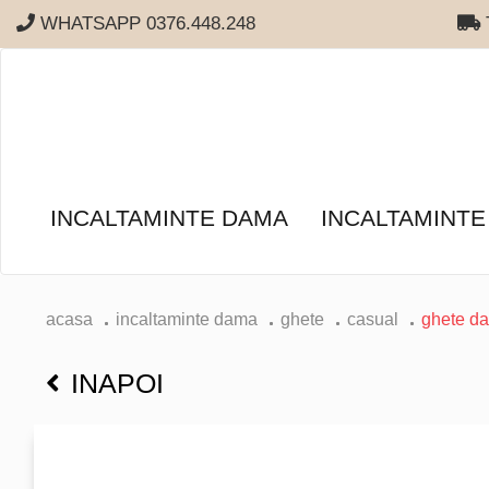
WHATSAPP 0376.448.248
T
INCALTAMINTE DAMA
INCALTAMINTE
acasa
incaltaminte dama
ghete
casual
ghete d
INAPOI