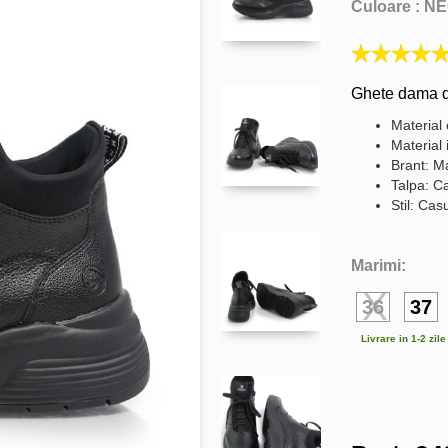
Culoare :
NE
Ghete dama di
Material 
Material 
Brant: Ma
Talpa: C
Stil: Cas
Marimi:
36
37
Livrare in 1-2 zil