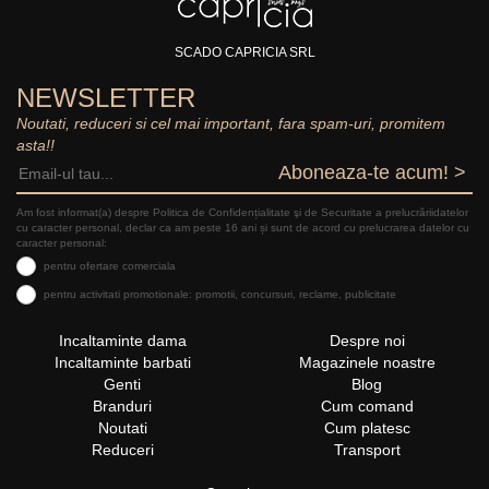
SCADO CAPRICIA SRL
NEWSLETTER
Noutati, reduceri si cel mai important, fara spam-uri, promitem
asta!!
Aboneaza-te acum! >
Am fost informat(a) despre Politica de Confidențialitate şi de Securitate a prelucrăriidatelor
cu caracter personal, declar ca am peste 16 ani și sunt de acord cu prelucrarea datelor cu
caracter personal:
pentru ofertare comerciala
pentru activitati promotionale: promotii, concursuri, reclame, publicitate
Incaltaminte dama
Despre noi
Incaltaminte barbati
Magazinele noastre
Genti
Blog
Branduri
Cum comand
Noutati
Cum platesc
Reduceri
Transport