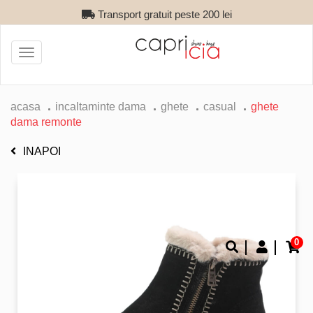
Transport gratuit peste 200 lei
Toggle
navigation
acasa
incaltaminte dama
ghete
casual
ghete
dama remonte
INAPOI
0