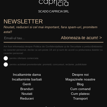
SCADO CAPRICIA SRL
NEWSLETTER
Noutati, reduceri si cel mai important, fara spam-uri, promitem
asta!!
Aboneaza-te acum! >
Am fost informat(a) despre Politica de Confidențialitate şi de Securitate a prelucrăriidatelor
cu caracter personal, declar ca am peste 16 ani și sunt de acord cu prelucrarea datelor cu
caracter personal:
pentru ofertare comerciala
pentru activitati promotionale: promotii, concursuri, reclame, publicitate
Incaltaminte dama
Despre noi
Incaltaminte barbati
Magazinele noastre
Genti
Blog
Branduri
Cum comand
Noutati
Cum platesc
Reduceri
Transport