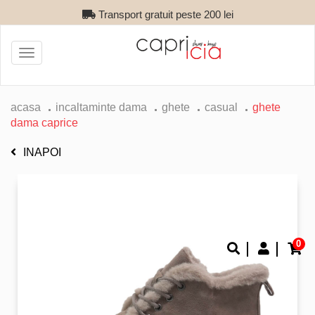
Transport gratuit peste 200 lei
Toggle
navigation
acasa
incaltaminte dama
ghete
casual
ghete
dama caprice
INAPOI
0