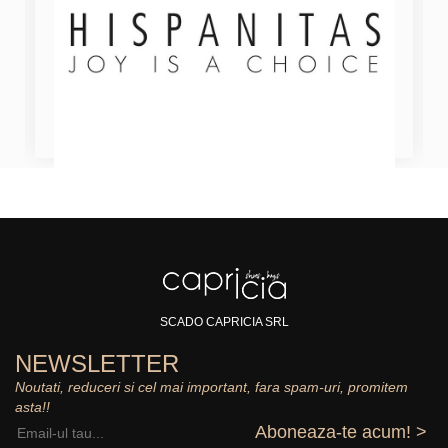
SCADO CAPRICIA SRL
NEWSLETTER
Noutati, reduceri si cel mai important, fara spam-uri, promitem
asta!!
Aboneaza-te acum! >