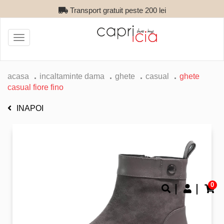
Transport gratuit peste 200 lei
Toggle
navigation
acasa
incaltaminte dama
ghete
casual
ghete
casual fiore fino
INAPOI
0