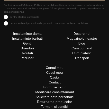
Am fost informat(a) despre Politica de Confidențialitate şi de Securitate a prelucrăriidatelor
cu caracter personal, declar ca am peste 16 ani și sunt de acord cu prelucrarea datelor cu
caracter personal:
pentru ofertare comerciala
pentru activitati promotionale: promotii, concursuri, reclame, publicitate
Incaltaminte dama
Despre noi
Incaltaminte barbati
Magazinele noastre
Genti
Blog
Branduri
Cum comand
Noutati
Cum platesc
Reduceri
Transport
Contul meu
Cosul meu
Cauta
Contact
Formular retur
Modificare consimtamant
Solicitare date personale
Returnarea produselor
Termeni si conditii