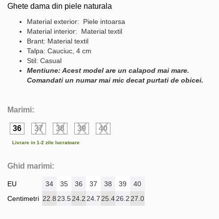
Ghete dama din piele naturala
Material exterior: Piele intoarsa
Material interior: Material textil
Brant: Material textil
Talpa: Cauciuc, 4 cm
Stil: Casual
Mentiune: Acest model are un calapod mai mare.
Comandati un numar mai mic decat purtati de obicei.
Marimi:
36
37
38
39
40
Livrare in 1-2 zile lucratoare
Ghid marimi:
EU
34
35
36
37
38
39
40
Centimetri
22.8
23.5
24.2
24.7
25.4
26.2
27.0