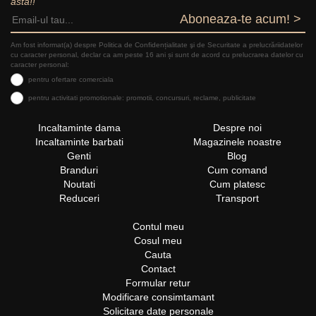
asta!!
Aboneaza-te acum! >
Am fost informat(a) despre Politica de Confidențialitate şi de Securitate a prelucrăriidatelor
cu caracter personal, declar ca am peste 16 ani și sunt de acord cu prelucrarea datelor cu
caracter personal:
pentru ofertare comerciala
pentru activitati promotionale: promotii, concursuri, reclame, publicitate
Incaltaminte dama
Despre noi
Incaltaminte barbati
Magazinele noastre
Genti
Blog
Branduri
Cum comand
Noutati
Cum platesc
Reduceri
Transport
Contul meu
Cosul meu
Cauta
Contact
Formular retur
Modificare consimtamant
Solicitare date personale