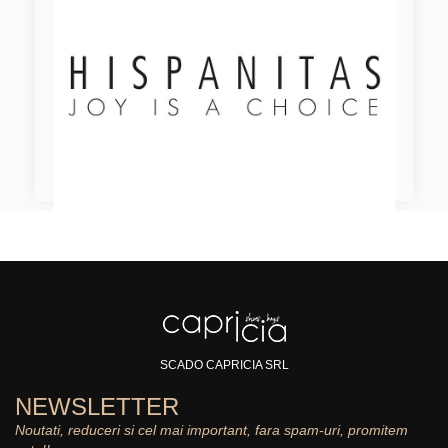
SCADO CAPRICIA SRL
NEWSLETTER
Noutati, reduceri si cel mai important, fara spam-uri, promitem