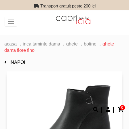
Transport gratuit peste 200 lei
Toggle
navigation
acasa
incaltaminte dama
ghete
botine
ghete
dama fiore fino
INAPOI
0