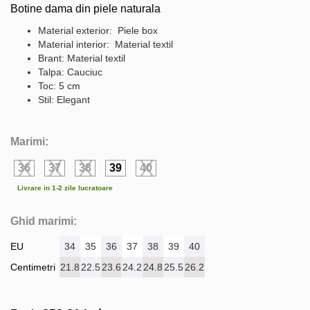
Botine dama din piele naturala
Material exterior: Piele box
Material interior: Material textil
Brant: Material textil
Talpa: Cauciuc
Toc: 5 cm
Stil: Elegant
Marimi:
36
37
38
39
40
Livrare in 1-2 zile lucratoare
Ghid marimi:
EU
34
35
36
37
38
39
40
Centimetri
21.8
22.5
23.6
24.2
24.8
25.5
26.2