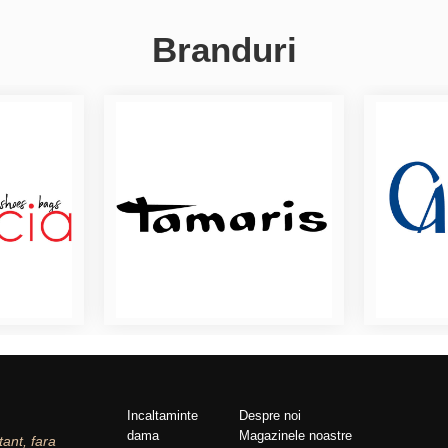
Branduri
Incaltaminte
Despre noi
dama
Magazinele noastre
tant, fara