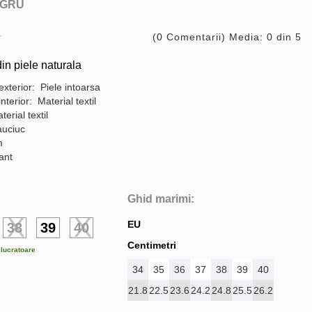
GRU
(0 Comentarii) Media: 0 din 5
in piele naturala
exterior: Piele intoarsa
interior: Material textil
terial textil
auciuc
m
gant
Ghid marimi:
EU
38
39
40
Centimetri
e lucratoare
34
35
36
37
38
39
40
21.8
22.5
23.6
24.2
24.8
25.5
26.2