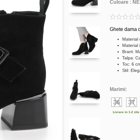
Culoare :
NE
Ghete dama d
Material 
Material 
Brant: Ma
Talpa: C
Toc: 6 c
Stil: Ele
Marimi:
36
37
Livrare in 1-2 zil