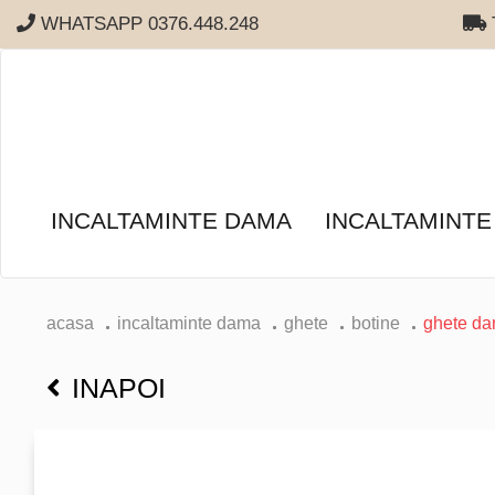
WHATSAPP 0376.448.248
T
INCALTAMINTE DAMA
INCALTAMINTE
acasa
incaltaminte dama
ghete
botine
ghete dam
INAPOI