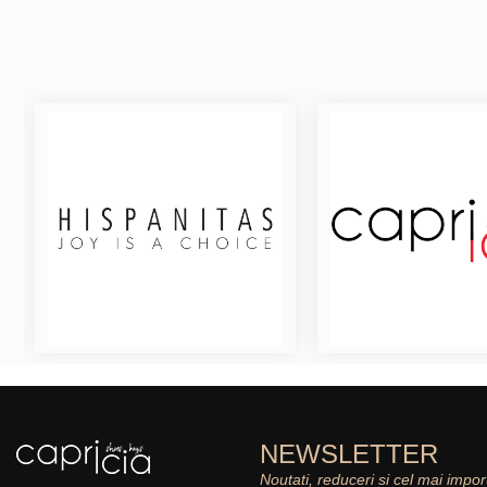
NEWSLETTER
Noutati, reduceri si cel mai impor