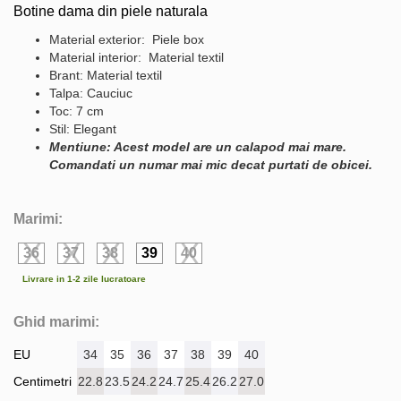
Botine dama din piele naturala
Material exterior: Piele box
Material interior: Material textil
Brant: Material textil
Talpa: Cauciuc
Toc: 7 cm
Stil: Elegant
Mentiune: Acest model are un calapod mai mare.
Comandati un numar mai mic decat purtati de obicei.
Marimi:
36
37
38
39
40
Livrare in 1-2 zile lucratoare
Ghid marimi:
EU
34
35
36
37
38
39
40
Centimetri
22.8
23.5
24.2
24.7
25.4
26.2
27.0