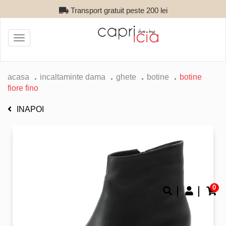
Transport gratuit peste 200 lei
Toggle
navigation
acasa
incaltaminte dama
ghete
botine
botine
fiore fino
INAPOI
0