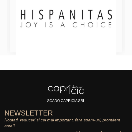
SCADO CAPRICIA SRL
NEWSLETTER
Noutati, reduceri si cel mai important, fara spam-uri, promitem
asta!!