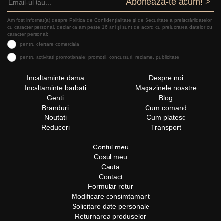
Aboneaza-te acum! >
Am fost informat(a) despre Politica de Confidențialitate şi de Securitate a prelucrăriidatelor
cu caracter personal, declar ca am peste 16 ani și sunt de acord cu prelucrarea datelor cu
caracter personal:
pentru ofertare comerciala
pentru activitati promotionale: promotii, concursuri, reclame, publicitate
Incaltaminte dama
Despre noi
Incaltaminte barbati
Magazinele noastre
Genti
Blog
Branduri
Cum comand
Noutati
Cum platesc
Reduceri
Transport
Contul meu
Cosul meu
Cauta
Contact
Formular retur
Modificare consimtamant
Solicitare date personale
Returnarea produselor