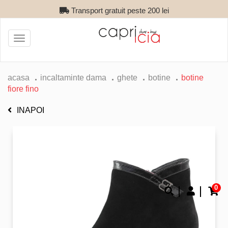
Transport gratuit peste 200 lei
Toggle
navigation
acasa
incaltaminte dama
ghete
botine
botine
fiore fino
INAPOI
0