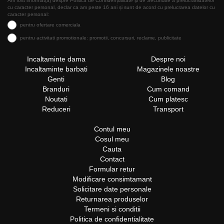
Am fost informat(a) despre Politica de Confidențialitate şi de Securitate a prelucrăriidatelor
cu caracter personal, declar ca am peste 16 ani și sunt de acord cu prelucrarea datelor cu
caracter personal:
pentru ofertare comerciala
pentru activitati promotionale: promotii, concursuri, reclame, publicitate
Incaltaminte dama
Despre noi
Incaltaminte barbati
Magazinele noastre
Genti
Blog
Branduri
Cum comand
Noutati
Cum platesc
Reduceri
Transport
Contul meu
Cosul meu
Cauta
Contact
Formular retur
Modificare consimtamant
Solicitare date personale
Returnarea produselor
Termeni si conditii
Politica de confidentialitate