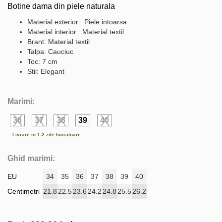
Botine dama din piele naturala
Material exterior: Piele intoarsa
Material interior: Material textil
Brant: Material textil
Talpa: Cauciuc
Toc: 7 cm
Stil: Elegant
Marimi:
36
37
38
39
40
Livrare in 1-2 zile lucratoare
Ghid marimi:
EU
34
35
36
37
38
39
40
Centimetri
21.8
22.5
23.6
24.2
24.8
25.5
26.2