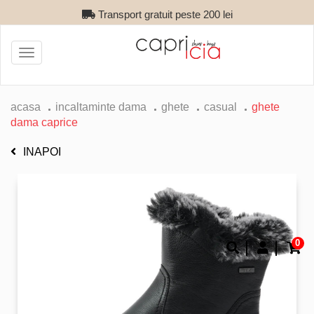
Transport gratuit peste 200 lei
Toggle
navigation
acasa
incaltaminte dama
ghete
casual
ghete
dama caprice
INAPOI
0