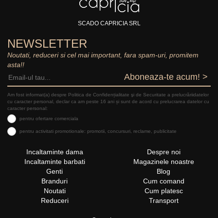
SCADO CAPRICIA SRL
NEWSLETTER
Noutati, reduceri si cel mai important, fara spam-uri, promitem
asta!!
Aboneaza-te acum! >
Am fost informat(a) despre Politica de Confidențialitate şi de Securitate a prelucrăriidatelor
cu caracter personal, declar ca am peste 16 ani și sunt de acord cu prelucrarea datelor cu
caracter personal:
pentru ofertare comerciala
pentru activitati promotionale: promotii, concursuri, reclame, publicitate
Incaltaminte dama
Despre noi
Incaltaminte barbati
Magazinele noastre
Genti
Blog
Branduri
Cum comand
Noutati
Cum platesc
Reduceri
Transport