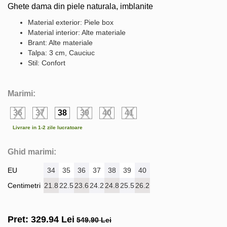
Ghete dama din piele naturala, imblanite
Material exterior: Piele box
Material interior: Alte materiale
Brant: Alte materiale
Talpa: 3 cm, Cauciuc
Stil: Confort
Marimi:
36
37
38
39
40
41
Livrare in 1-2 zile lucratoare
Ghid marimi:
EU
34
35
36
37
38
39
40
Centimetri
21.8
22.5
23.6
24.2
24.8
25.5
26.2
Pret:
329.94
Lei
549.90 Lei