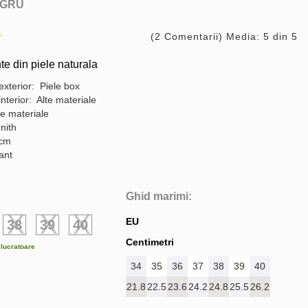
GRU
(2 Comentarii) Media: 5 din 5
te din piele naturala
exterior: Piele box
interior: Alte materiale
te materiale
nith
 cm
gant
Ghid marimi:
EU
38
39
40
Centimetri
e lucratoare
34
35
36
37
38
39
40
21.8
22.5
23.6
24.2
24.8
25.5
26.2