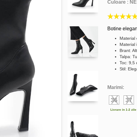
Culoare :
NE
Botine elegan
Material 
Material 
Brant: Al
Talpa: Tu
Toc: 9,5
Stil: Ele
Marimi:
36
37
Livrare in 1-2 zil