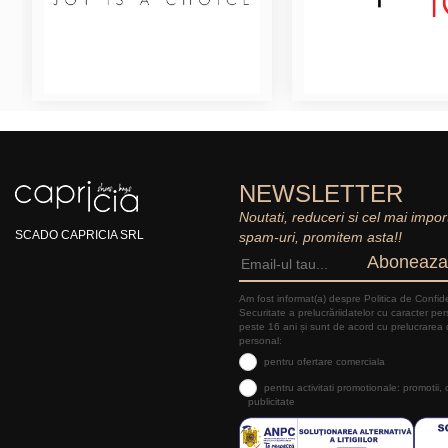
NEWSLETTER
Noutati, reduceri si cel mai impor
SCADO CAPRICIA SRL
spam-uri, promitem asta!!
Aboneaza
Am fost informat(a) despre Politica de Confide
Securitate a prelucrăriidatelor cu caracter pe
peste 16 ani și sunt de acord cu prelucrarea 
personal:
pentru ofertare comerciala
pentru activitati promotionale: promotii,
publicitate