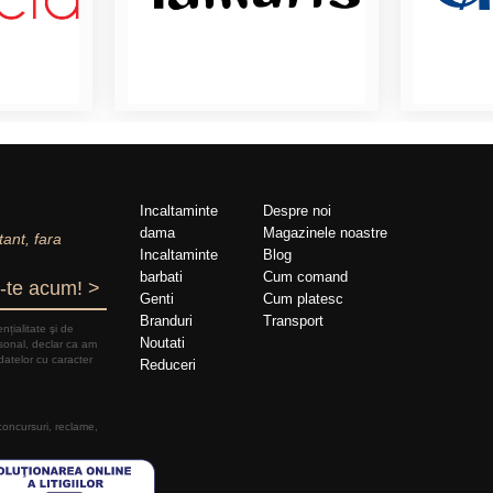
Incaltaminte
Despre noi
dama
Magazinele noastre
tant, fara
Incaltaminte
Blog
barbati
Cum comand
-te acum! >
Genti
Cum platesc
Branduri
Transport
nțialitate şi de
Noutati
rsonal, declar ca am
datelor cu caracter
Reduceri
 concursuri, reclame,