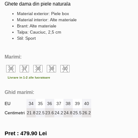
Ghete dama din piele naturala
Material exterior: Piele box
Material interior: Alte materiale
Brant: Alte materiale
Talpa: Cauciuc, 2,5 cm
Stil: Sport
Marimi:
36
37
38
39
40
Livrare in 1-2 zile lucratoare
Ghid marimi:
EU
34
35
36
37
38
39
40
Centimetri
21.8
22.5
23.6
24.2
24.8
25.5
26.2
Pret :
479.90
Lei