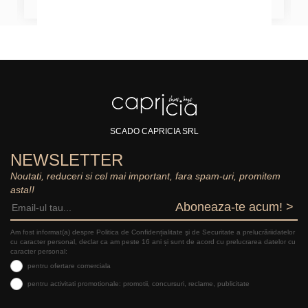
SCADO CAPRICIA SRL
NEWSLETTER
Noutati, reduceri si cel mai important, fara spam-uri, promitem
asta!!
Aboneaza-te acum! >
Am fost informat(a) despre Politica de Confidențialitate şi de Securitate a prelucrăriidatelor
cu caracter personal, declar ca am peste 16 ani și sunt de acord cu prelucrarea datelor cu
caracter personal:
pentru ofertare comerciala
pentru activitati promotionale: promotii, concursuri, reclame, publicitate