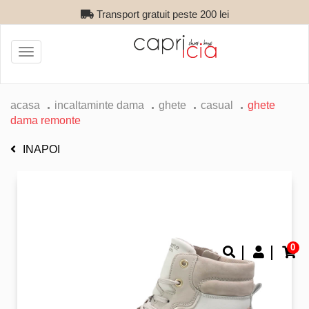
Transport gratuit peste 200 lei
Toggle
navigation
acasa
incaltaminte dama
ghete
casual
ghete
dama remonte
INAPOI
0