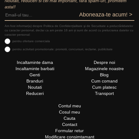
Noutati, reduceri si cel mai important, fara spam-uri, promitem
asta!!
Aboneaza-te acum! >
Am fost informat(a) despre Politica de Confidențialitate şi de Securitate a prelucrăriidatelor
cu caracter personal, declar ca am peste 16 ani și sunt de acord cu prelucrarea datelor cu
caracter personal:
pentru ofertare comerciala
pentru activitati promotionale: promotii, concursuri, reclame, publicitate
Incaltaminte dama
Despre noi
Incaltaminte barbati
Magazinele noastre
Genti
Blog
Branduri
Cum comand
Noutati
Cum platesc
Reduceri
Transport
Contul meu
Cosul meu
Cauta
Contact
Formular retur
Modificare consimtamant