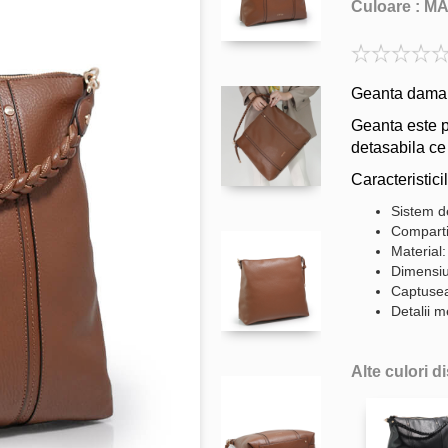
Culoare :
M
Geanta dama 
Geanta este p
detasabila ce
Caracteristicil
Sistem d
Comparti
Material:
Dimensiu
Captuseal
Detalii m
Alte culori d