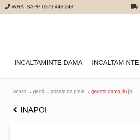
WHATSAPP 0376.448.248
T
INCALTAMINTE DAMA
INCALTAMINTE
acasa
genti
posete de piele
geanta dama liu jo
INAPOI